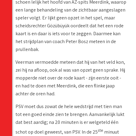
schoen lelijk het hoofd van AZ-spits Meerdink, waarop
een lange behandeling van de zichtbaar aangeslagen
speler volgt. Er lijkt geen opzet in het spel, maar
scheidsrechter Gözübüyük oordeelt dat het een rode
kaart is en daar is iets voor te zeggen. Daarmee kan
het strijdplan van coach Peter Bosz meteen in de
prullenbak.
Veerman vermoedde meteen dat hij van het veld kon,
zei hij na afloop, ook al was van opzet geen sprake. Hij
mopperde niet over de rode kaart - zijn eerste ooit -
en had te doen met Meerdink, die een flinke jaap
achter de oren had.
PSV moet dus zowat de hele wedstrijd met tien man
tot een goed einde zien te brengen. Aanvankelijk lukt
dat best aardig; na 20 minuten is er welgeteld één
ste
schot op doel geweest, van PSV. In de 25
minuut