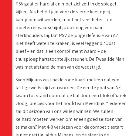
PSV gaat er hard af en moet zichzelf in de spiegel
kijken. Als het dit jaar voor de vierde keer op rij
kampioen wil worden, moet het veel beter – en
moeten er waarschijnlijk ook nog een paar
sterkhouders bij. Dat PSV de jonge defensie van AZ
niet heeft weten te kraken, is veelzeggend. ‘Oost’
bleef – en dat is een compliment waard – de
thuisploeg hartstochtelijk steunen. De Twaalfde Man
was met afstand de man van de wedstrijd.
Sven Mijnans wist na de rode kaart meteen dat een
lastige wedstrijd zou worden. De eerste goal van AZ
kwam tot stand doordat de bal door een blok of Yarek
vloog, precies voor het hoofd van Meerdink. “Iedereen
zal dit seizoen van ons willen winnen. We zullen
keihard moeten werken om er een goed seizoen van
te maken.” Met 4-0 verliezen voor de competitiestart
is niet prettig, aldus Mijnans, en de sfeer in de