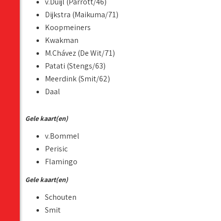
v.Duijl (Parrott/46)
Dijkstra (Maikuma/71)
Koopmeiners
Kwakman
M.Chávez (De Wit/71)
Patati (Stengs/63)
Meerdink (Smit/62)
Daal
Gele kaart(en)
v.Bommel
Perisic
Flamingo
Gele kaart(en)
Schouten
Smit