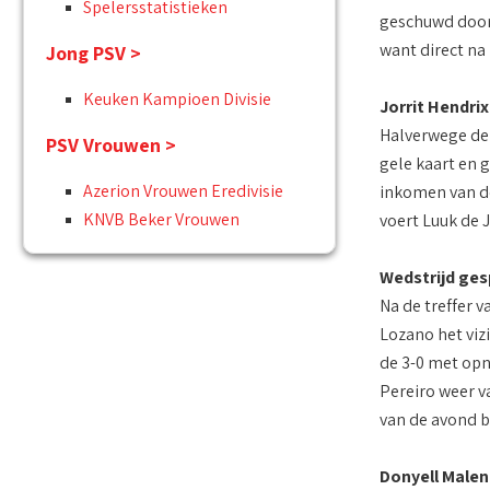
Spelersstatistieken
geschuwd door 
want direct na
Jong PSV >
Keuken Kampioen Divisie
Jorrit Hendri
Halverwege de 
PSV Vrouwen >
gele kaart en 
Azerion Vrouwen Eredivisie
inkomen van de 
KNVB Beker Vrouwen
voert Luuk de 
Wedstrijd ges
Na de treffer 
Lozano het vizi
de 3-0 met opn
Pereiro weer v
van de avond b
Donyell Malen