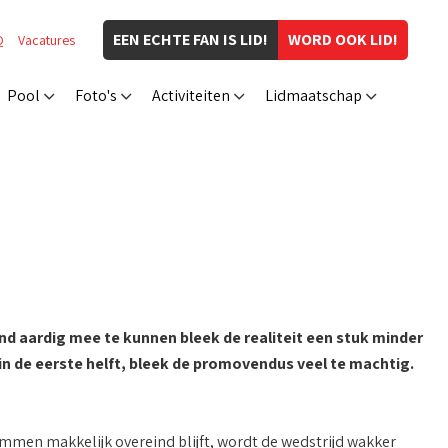
EEN ECHTE FAN IS LID!
WORD OOK LID!
Q
Vacatures
Pool
Foto's
Activiteiten
Lidmaatschap
d aardig mee te kunnen bleek de realiteit een stuk minder
n de eerste helft, bleek de promovendus veel te machtig.
mmen makkelijk overeind blijft, wordt de wedstrijd wakker