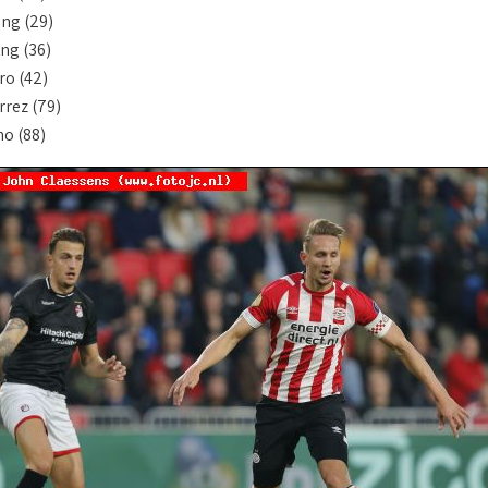
ong (29)
ng (36)
ro (42)
rrez (79)
no (88)