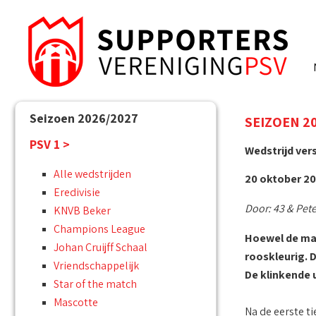
Seizoen 2026/2027
SEIZOEN 201
PSV 1 >
Wedstrijd ver
Alle wedstrijden
20 oktober 201
Eredivisie
Door: 43 & Pete
KNVB Beker
Champions League
Hoewel de man
Johan Cruijff Schaal
rooskleurig. 
Vriendschappelijk
De klinkende 
Star of the match
Mascotte
Na de eerste t