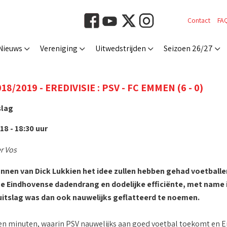
Contact
FA
Nieuws
Vereniging
Uitwedstrijden
Seizoen 26/27
8/2019 - EREDIVISIE : PSV - FC EMMEN (6 - 0)
slag
8 - 18:30 uur
r Vos
nen van Dick Lukkien het idee zullen hebben gehad voetballen
De Eindhovense dadendrang en dodelijke efficiënte, met name i
uitslag was dan ook nauwelijks geflatteerd te noemen.
ien minuten, waarin PSV nauwelijks aan goed voetbal toekomt en E