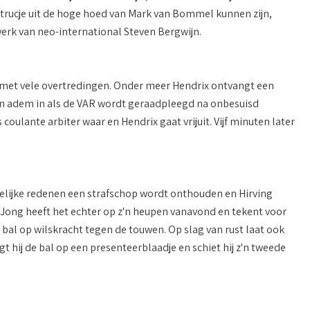
 trucje uit de hoge hoed van Mark van Bommel kunnen zijn,
werk van neo-international Steven Bergwijn.
t met vele overtredingen. Onder meer Hendrix ontvangt een
z'n adem in als de VAR wordt geraadpleegd na onbesuisd
oulante arbiter waar en Hendrix gaat vrijuit. Vijf minuten later
pelijke redenen een strafschop wordt onthouden en Hirving
De Jong heeft het echter op z'n heupen vanavond en tekent voor
bal op wilskracht tegen de touwen. Op slag van rust laat ook
 hij de bal op een presenteerblaadje en schiet hij z'n tweede