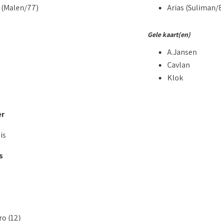
 (Malen/77)
Arias (Suliman/
Gele kaart(en)
A.Jansen
Cavlan
Klok
er
is
s
ro (12)