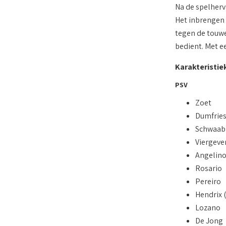
Na de spelherva
Het inbrengen 
tegen de touwe
bedient. Met e
Karakteristie
PSV
Zoet
Dumfries
Schwaab
Viergeve
Angelin
Rosario
Pereiro
Hendrix 
Lozano
De Jong