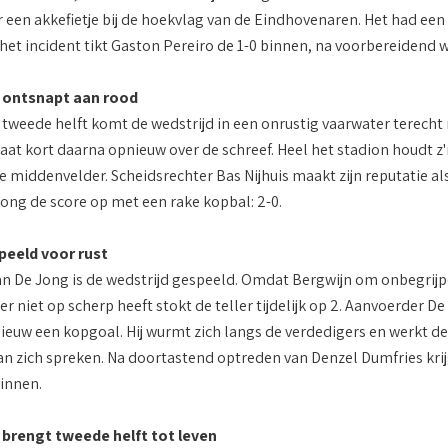
een akkefietje bij de hoekvlag van de Eindhovenaren. Het had een
 het incident tikt Gaston Pereiro de 1-0 binnen, na voorbereidend 
x ontsnapt aan rood
tweede helft komt de wedstrijd in een onrustig vaarwater terech
gaat kort daarna opnieuw over de schreef. Heel het stadion houdt 
middenvelder. Scheidsrechter Bas Nijhuis maakt zijn reputatie als c
Jong de score op met een rake kopbal: 2-0.
peeld voor rust
van De Jong is de wedstrijd gespeeld. Omdat Bergwijn om onbegrij
er niet op scherp heeft stokt de teller tijdelijk op 2. Aanvoerder 
ieuw een kopgoal. Hij wurmt zich langs de verdedigers en werkt de 
an zich spreken. Na doortastend optreden van Denzel Dumfries krijgt
innen.
 brengt tweede helft tot leven