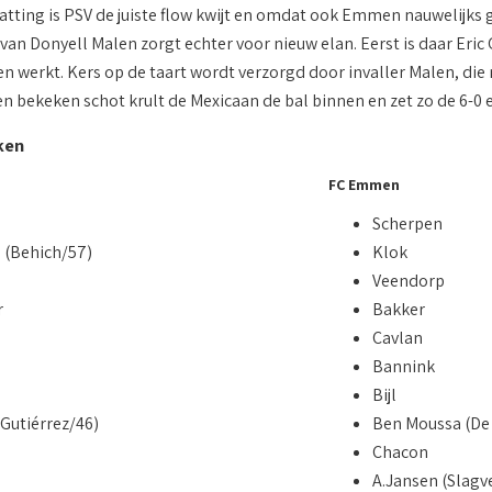
tting is PSV de juiste flow kwijt en omdat ook Emmen nauwelijks gev
van Donyell Malen zorgt echter voor nieuw elan. Eerst is daar Eri
n werkt. Kers op de taart wordt verzorgd door invaller Malen, die
en bekeken schot krult de Mexicaan de bal binnen en zet zo de 6-0 
ken
FC Emmen
Scherpen
 (Behich/57)
Klok
Veendorp
r
Bakker
o
Cavlan
Bannink
Bijl
(Gutiérrez/46)
Ben Moussa (De
Chacon
A.Jansen (Slagv