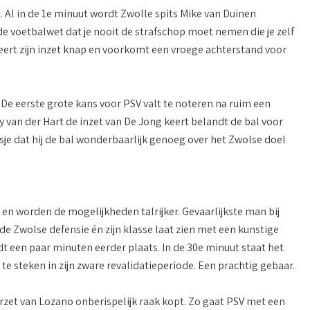
. Al in de 1e minuut wordt Zwolle spits Mike van Duinen
e voetbalwet dat je nooit de strafschop moet nemen die je zelf
keert zijn inzet knap en voorkomt een vroege achterstand voor
. De eerste grote kans voor PSV valt te noteren na ruim een
 van der Hart de inzet van De Jong keert belandt de bal voor
nsje dat hij de bal wonderbaarlijk genoeg over het Zwolse doel
n en worden de mogelijkheden talrijker. Gevaarlijkste man bij
 de Zwolse defensie én zijn klasse laat zien met een kunstige
dt een paar minuten eerder plaats. In de 30e minuut staat het
steken in zijn zware revalidatieperiode. Een prachtig gebaar.
orzet van Lozano onberispelijk raak kopt. Zo gaat PSV met een