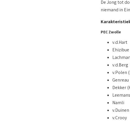
De Jong tot do
niemand in Ei
Karakteristie
PEC Zwolle
v.d.Hart
Ehizibue
Lachma
v.d.Berg
v.Polen 
Genreau
Dekker (
Leeman
Namli
v.Duinen
v.Crooy