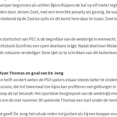
 amper begonnen als arbiter Björn Kuipers de bal op elf meter legt
den door Jeroen Zoet, met een terechte penalty als gevolg. De oud
t onbekend bij de Zwolse spits en dit komt hem duur te staan. Zoet 
e startschot van PEC is de beginfase van de wedstrijd in evenwicht
echtsback Dumfries een open doelkans krijgt. Nadat doelman Mickey
e robuuste verdediger. Deze lijkt zo te schrikken van dit buitenka
 Ryan Thomas en goal van De Jong
te helft vordert weten de PSV spelers elkaar steeds beter te vinde
Lozano, die tot tweemaal toe bijna kan profiteren van geklungel in
enop de lat belandt. Het sportieve hoogtepunt van de wedstrijd vin
p om de met nummer 30 spelende Thomas een hart onder de riem te 
ut geeft De Jong het uitvak reden tot juichen als hij een knappe vo