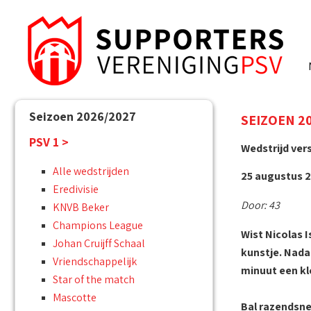
Seizoen 2026/2027
SEIZOEN 201
PSV 1 >
Wedstrijd ver
Alle wedstrijden
25 augustus 2
Eredivisie
Door: 43
KNVB Beker
Champions League
Wist Nicolas I
Johan Cruijff Schaal
kunstje. Nadat
Vriendschappelijk
minuut een kl
Star of the match
Mascotte
Bal razendsnel