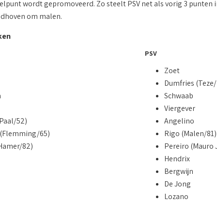
elpunt wordt gepromoveerd. Zo steelt PSV net als vorig 3 punten i
ndhoven om malen.
ken
PSV
Zoet
Dumfries (Teze/
n
Schwaab
Viergever
(Paal/52)
Angelino
 (Flemming/65)
Rigo (Malen/81)
Hamer/82)
Pereiro (Mauro 
s
Hendrix
Bergwijn
De Jong
Lozano