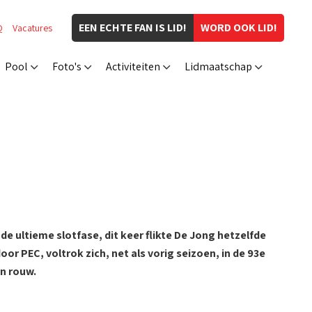
EEN ECHTE FAN IS LID!
WORD OOK LID!
Q
Vacatures
Pool
Foto's
Activiteiten
Lidmaatschap
de ultieme slotfase, dit keer flikte De Jong hetzelfde
or PEC, voltrok zich, net als vorig seizoen, in de 93e
n rouw.