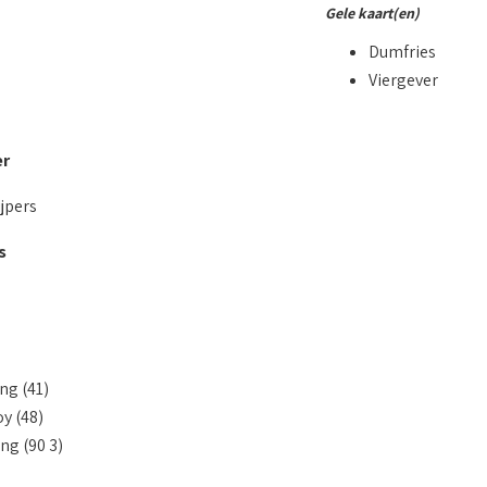
Gele kaart(en)
Dumfries
Viergever
er
jpers
s
ng (41)
oy (48)
ng (90 3)