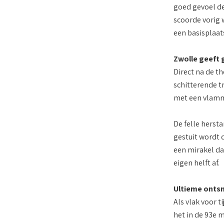
goed gevoel de
scoorde vorig 
een basisplaat
Zwolle geeft 
Direct na de th
schitterende tr
met een vlamme
De felle hersta
gestuit wordt d
een mirakel da
eigen helft af.
Ultieme onts
Als vlak voor 
het in de 93e 