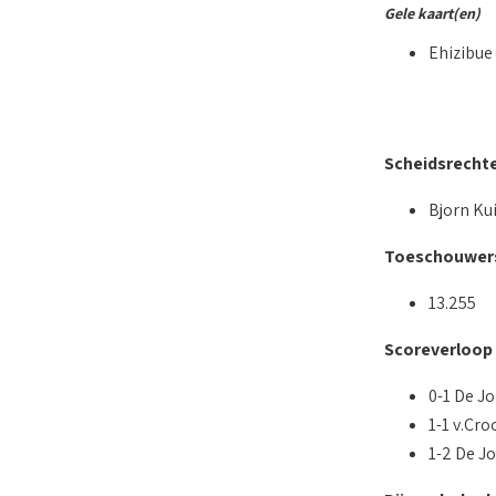
Gele kaart(en)
Ehizibue
Scheidsrecht
Bjorn Kui
Toeschouwer
13.255
Scoreverloop
0-1 De Jo
1-1 v.Cro
1-2 De Jo