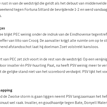
 rust in van de wedstrijd die geldt als het debuut van middenvelder
weekend tegen Fortuna Sittard de bevrijdende 1-2 en werd vandaag,
s.
gas
ee blijkt PEC weinig onder de indruk van de Eindhovense tegentreffe
effer van Vito van Crooij. De aanvaller krijgt alle ruimte om op te
nd afstandsschot laat hij doelman Zoet volstrekt kansloos.
rt van PEC zet zich voort in de rest van de wedstrijd. Op een venij
oor invaller én PSV-huurling Paal, na heeft PSV weinig meer te vert
t de gelijke stand niet van het scorebord verdwijnt. PSV lijkt het
napping
tijd de Zwolse storm is gaan liggen neemt PSV langzaamaan het heft
minuut wel raak. Invaller, en goudhaantje tegen Bate, Donyell Male