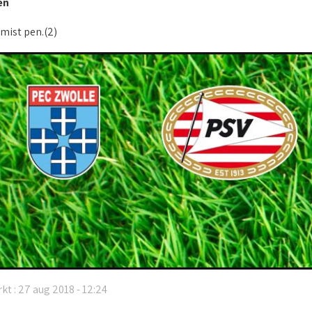
en
mist pen.(2)
kt : 27 aug 2018 - 12:24