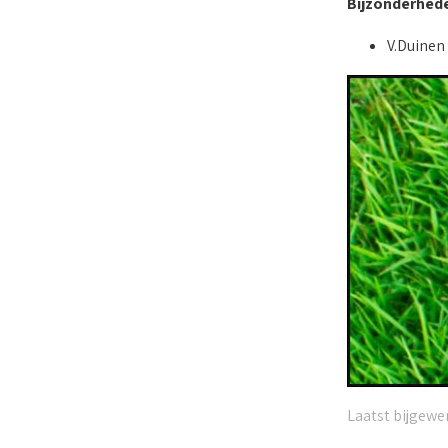
Bijzonderhed
V.Duinen 
Laatst bijgewer