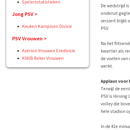
Spelersstatistieken
De wedstrijd is
onderuit gegle
Jong PSV >
versiert blijk
Keuken Kampioen Divisie
PSV.
PSV Vrouwen >
Na het flitsend
Azerion Vrouwen Eredivisie
kwartier als r
KNVB Beker Vrouwen
de voeten van d
werkt.
Applaus voor
Terwijl de eers
PSV is Hirving 
volley die bov
hele stadion o
In de 41e minu