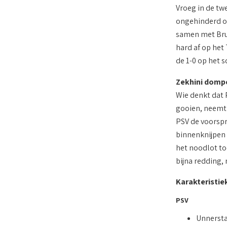
Vroeg in de twe
ongehinderd op
samen met Brum
hard af op het
de 1-0 op het s
Zekhini dompel
Wie denkt dat P
gooien, neemt 
PSV de voorspr
binnenknijpen 
het noodlot toe
bijna redding, 
Karakteristie
PSV
Unnersta