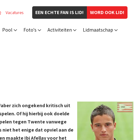
EEN ECHTE FAN IS LID!
WORD OOK LID!
Q
Vacatures
Pool
Foto's
Activiteiten
Lidmaatschap
aber zich ongekend kritisch uit
spelen. Of hij hierbij ook doelde
e spelen tegen Twente vanwege
 niet het enige dat opviel aan de
en maakte Ibi Afellay voor het