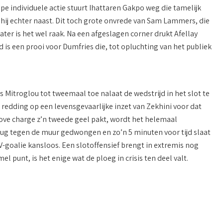
pe individuele actie stuurt Ihattaren Gakpo weg die tamelijk
hij echter naast. Dit toch grote onvrede van Sam Lammers, die
er is het wel raak. Na een afgeslagen corner drukt Afellay
is een prooi voor Dumfries die, tot opluchting van het publiek
s Mitroglou tot tweemaal toe nalaat de wedstrijd in het slot te
redding op een levensgevaarlijke inzet van Zekhini voor dat
rove charge z’n tweede geel pakt, wordt het helemaal
ug tegen de muur gedwongen en zo’n 5 minuten voor tijd slaat
SV-goalie kansloos. Een slotoffensief brengt in extremis nog
el punt, is het enige wat de ploeg in crisis ten deel valt.