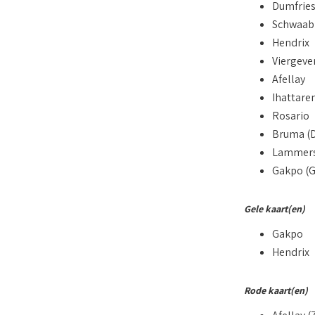
Dumfrie
Schwaab
Hendrix
Viergeve
Afellay
Ihattare
Rosario
Bruma (
Lammers 
Gakpo (G
Gele kaart(en)
Gakpo
Hendrix
Rode kaart(en)