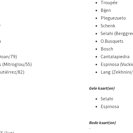
s
Troupée
Bijen
Pleguezuelo
r
Schenk
Selahi (Berggre
n
O.Busquets
Bosch
Doan/79)
Cantalapiedra
(Mitroglou/55)
Espinosa (Vucki
utiérrez/82)
Lang (Zekhnini/
Gele kaart(en)
Selahi
Espinosa
Rode kaart(en)
-