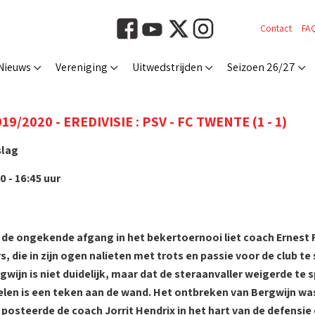
Contact
FA
Nieuws
Vereniging
Uitwedstrijden
Seizoen 26/27
9/2020 - EREDIVISIE : PSV - FC TWENTE (1 - 1)
slag
0 - 16:45 uur
 de ongekende afgang in het bekertoernooi liet coach Ernest F
s, die in zijn ogen nalieten met trots en passie voor de club te 
gwijn is niet duidelijk, maar dat de steraanvaller weigerde t
elen is een teken aan de wand. Het ontbreken van Bergwijn was
 posteerde de coach Jorrit Hendrix in het hart van de defensie 