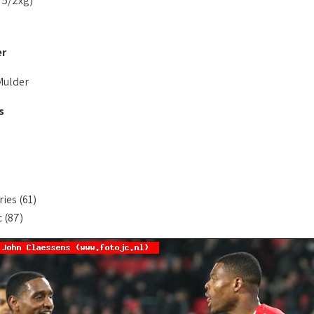
75/2xg)
er
Mulder
s
ies (61)
c (87)