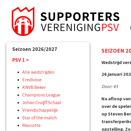
Seizoen 2026/2027
SEIZOEN 201
PSV 1 >
Wedstrijd ver
Alle wedstrijden
26 januari 202
Eredivisie
Door: 43
KNVB Beker
Champions League
Na afloop van
Johan Cruijff Schaal
over de speler
Vriendschappelijk
op Steven Ber
Star of the match
transferperik
Mascotte
opstelling. Zo