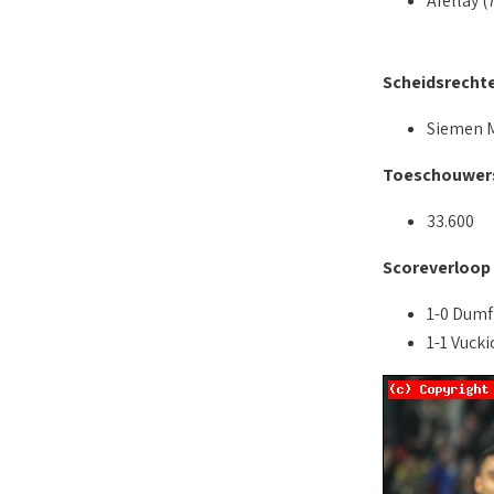
Afellay (
Scheidsrecht
Siemen 
Toeschouwer
33.600
Scoreverloop
1-0 Dumfr
1-1 Vucki