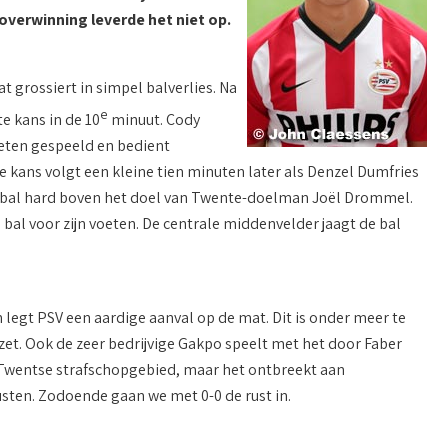
 overwinning leverde het niet op.
 grossiert in simpel balverlies. Na
e
e kans in de 10
minuut. Cody
oeten gespeeld en bedient
 kans volgt een kleine tien minuten later als Denzel Dumfries
t de bal hard boven het doel van Twente-doelman Joël Drommel.
 bal voor zijn voeten. De centrale middenvelder jaagt de bal
 legt PSV een aardige aanval op de mat. Dit is onder meer te
tzet. Ook de zeer bedrijvige Gakpo speelt met het door Faber
et Twentse strafschopgebied, maar het ontbreekt aan
ten. Zodoende gaan we met 0-0 de rust in.