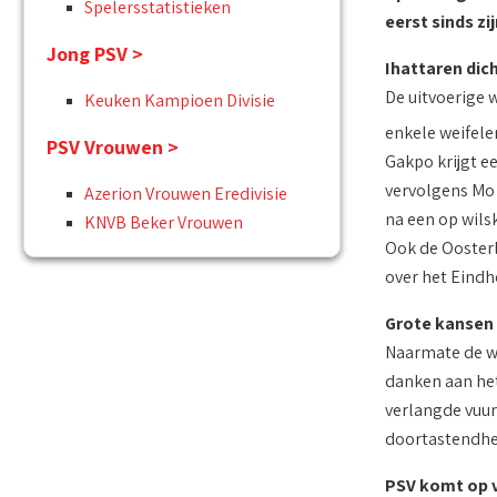
Spelersstatistieken
eerst sinds zi
Jong PSV >
Ihattaren dich
De uitvoerige 
Keuken Kampioen Divisie
enkele weifelen
PSV Vrouwen >
Gakpo krijgt e
vervolgens Mo 
Azerion Vrouwen Eredivisie
na een op wils
KNVB Beker Vrouwen
Ook de Oosterli
over het Eindh
Grote kansen b
Naarmate de we
danken aan het 
verlangde vuur
doortastendhei
PSV komt op 