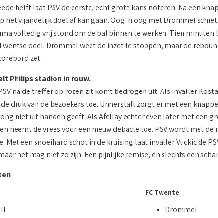
ede helft laat PSV de eerste, echt grote kans noteren. Na een knap
 het vijandelijk doel af kan gaan. Oog in oog met Drommel schiet 
a volledig vrij stond om de bal binnen te werken. Tien minuten lat
 Twentse doel. Drommel weet de inzet te stoppen, maar de rebound 
corebord zet.
t Philips stadion in rouw.
SV na de treffer op rozen zit komt bedrogen uit. Als invaller Kosta
de druk van de bezoekers toe. Unnerstall zorgt er met een knappe 
ong niet uit handen geeft. Als Afellay echter even later met een g
en neemt de vrees voor een nieuw debacle toe. PSV wordt met de r
. Met een snoeihard schot in de kruising laat invaller Vuckic de P
maar het mag niet zo zijn. Een pijnlijke remise, en slechts een scham
ken
FC Twente
ll
Drommel