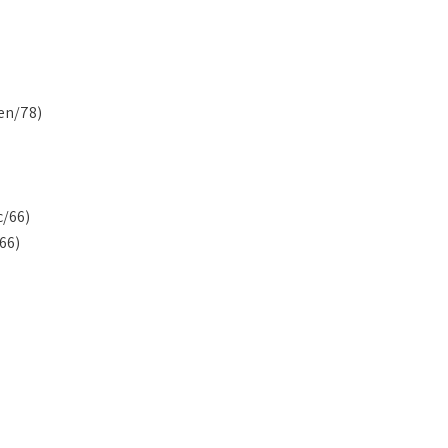
en/78)
c/66)
66)