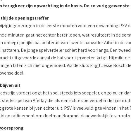
jn terugkeer zijn opwachting in de basis. De zo vurig gewenste
tbij de openingstreffer
wijzigingen zorgen in de eerste minuten voor een onwenning PSV dat
de minuten gaat het echter beter lopen, wat resulteert in de eerst
en onbegrijpelijke bal achteruit van Twente aanvaller Aitor in de v
Ihattaren. De jonge spelverdeler schiet hard voorlangs. Een tweede
kracht uitgevoerde aanval de bal voor zijn voeten krijgt. Hij mik
ngen laten zich niet ongemoeid. Via de kluts krijgt Jesse Bosch de
ovense doel.
lijven uit
dstrijd vordert oogt het spel steeds iets soepeler, en zo nu en dan
sterke spel van Afellay die als een echte spelverdeler de lijnen ui
; grote kansen blijven echter uit. PSV is veelvuldig te vinden in h
d en raffinement om doelman Rommel daadwerkelijk te verontrus
voorsprong