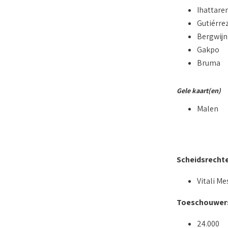
Ihattare
Gutiérre
Bergwijn
Gakpo
Bruma
Gele kaart(en)
Malen
Scheidsrecht
Vitali M
Toeschouwer
24.000