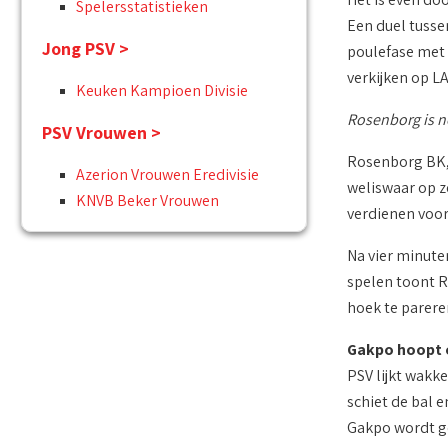
Spelersstatistieken
Een duel tusse
Jong PSV >
poulefase met 
verkijken op L
Keuken Kampioen Divisie
Rosenborg is n
PSV Vrouwen >
Rosenborg BK, 
Azerion Vrouwen Eredivisie
weliswaar op z
KNVB Beker Vrouwen
verdienen voor 
Na vier minute
spelen toont R
hoek te parere
Gakpo hoopt 
PSV lijkt wakke
schiet de bal e
Gakpo wordt ge