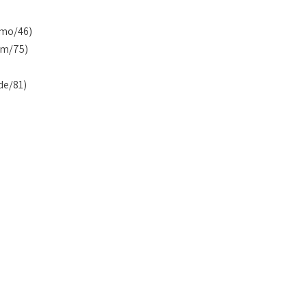
mo/46)
im/75)
de/81)