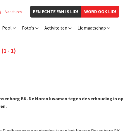
EEN ECHTE FAN IS LID!
WORD OOK LID!
Q
Vacatures
Pool
Foto's
Activiteiten
Lidmaatschap
1 - 1)
 Rosenborg BK. De Noren kwamen tegen de verhouding in op
en.
de Eindhovenaren aantreden tegen het Noorse Rosenborg BK.