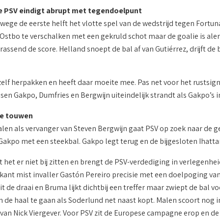
 PSV eindigt abrupt met tegendoelpunt
erwege de eerste helft het vlotte spel van de wedstrijd tegen Fort
tbo te verschalken met een gekruld schot maar de goalie is aler
ssend de score. Helland snoept de bal af van Gutiérrez, drijft de 
elf herpakken en heeft daar moeite mee. Pas net voor het rustsign
sen Gakpo, Dumfries en Bergwijn uiteindelijk strandt als Gakpo’s 
e touwen
len als vervanger van Steven Bergwijn gaat PSV op zoek naar de ge
Gakpo met een steekbal. Gakpo legt terug en de bijgesloten Ihattar
het er niet bij zitten en brengt de PSV-verdediging in verlegenhei
kant mist invaller Gastón Pereiro precisie met een doelpoging van
t de draai en Bruma lijkt dichtbij een treffer maar zwiept de bal v
n de haal te gaan als Soderlund net naast kopt. Malen scoort nog i
l van Nick Viergever. Voor PSV zit de Europese campagne erop en