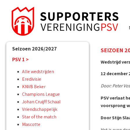
Seizoen 2026/2027
SEIZOEN 20
PSV 1 >
Wedstrijd ver
Alle wedstrijden
12 december 2
Eredivisie
Door: Peter Vos
KNVB Beker
Champions League
PSV verlaat h
Johan Cruijff Schaal
voorsprong wa
Vriendschappelijk
Star of the match
Door Stijn Sla
Mascotte
Het is even d