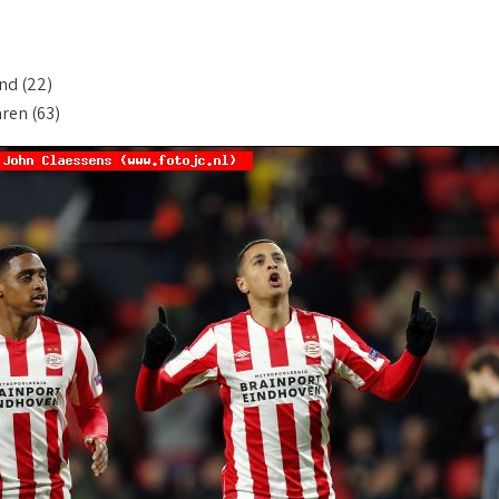
nd (22)
aren (63)