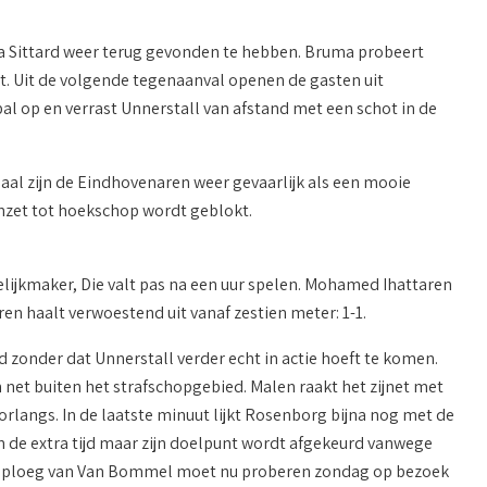
una Sittard weer terug gevonden te hebben. Bruma probeert
t. Uit de volgende tegenaanval openen de gasten uit
bal op en verrast Unnerstall van afstand met een schot in de
aal zijn de Eindhovenaren weer gevaarlijk als een mooie
inzet tot hoekschop wordt geblokt.
lijkmaker, Die valt pas na een uur spelen. Mohamed Ihattaren
en haalt verwoestend uit vanaf zestien meter: 1-1.
d zonder dat Unnerstall verder echt in actie hoeft te komen.
 net buiten het strafschopgebied. Malen raakt het zijnet met
oorlangs. In de laatste minuut lijkt Rosenborg bijna nog met de
n de extra tijd maar zijn doelpunt wordt afgekeurd vanwege
 de ploeg van Van Bommel moet nu proberen zondag op bezoek