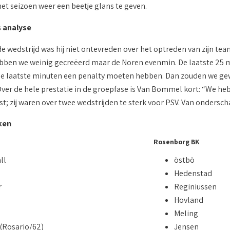
het seizoen weer een beetje glans te geven.
 analyse
de wedstrijd was hij niet ontevreden over het optreden van zijn t
ebben we weinig gecreëerd maar de Noren evenmin. De laatste 25 m
de laatste minuten een penalty moeten hebben. Dan zouden we ge
ver de hele prestatie in de groepfase is Van Bommel kort: “We he
t; zij waren over twee wedstrijden te sterk voor PSV. Van ondersch
ken
Rosenborg BK
ll
östbö
s
Hedenstad
r
Reginiussen
Hovland
Meling
Rosario/62)
Jensen