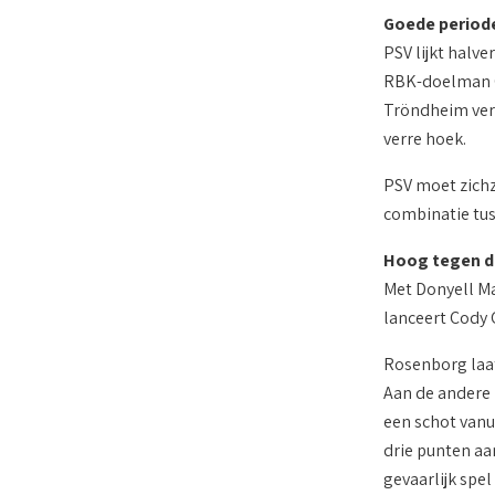
Goede periode
PSV lijkt halv
RBK-doelman Os
Tröndheim verra
verre hoek.
PSV moet zichz
combinatie tus
Hoog tegen d
Met Donyell Ma
lanceert Cody 
Rosenborg laat 
Aan de andere 
een schot vanui
drie punten aa
gevaarlijk spe