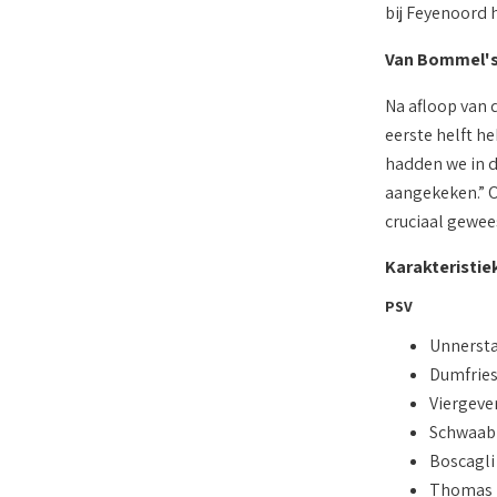
bij Feyenoord 
Van Bommel's
Na afloop van 
eerste helft h
hadden we in 
aangekeken.” O
cruciaal gewees
Karakteristie
PSV
Unnersta
Dumfrie
Viergeve
Schwaab
Boscagli
Thomas (