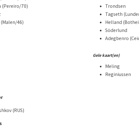
n (Pereiro/70)
Trondsen
z
Tagseth (Lunde
 (Malen/46)
Helland (Bothe
Söderlund
Adegbenro (Cei
Gele kaart(en)
Meling
Reginiussen
er
eshkov (RUS)
s