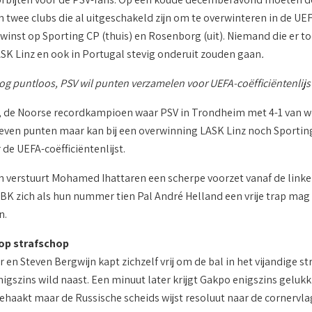
n twee clubs die al uitgeschakeld zijn om te overwinteren in de U
winst op Sporting CP (thuis) en Rosenborg (uit). Niemand die er t
ASK Linz en ook in Portugal stevig onderuit zouden gaan
.
og puntloos, PSV wil punten verzamelen voor UEFA-coëfficiëntenlijs
de Noorse recordkampioen waar PSV in Trondheim met 4-1 van won
even punten maar kan bij een overwinning LASK Linz noch Sporting 
de UEFA-coëfficiëntenlijst.
n verstuurt Mohamed Ihattaren een scherpe voorzet vanaf de linker
BK zich als hun nummer tien Pal André Helland een vrije trap mag 
n.
op strafschop
r en Steven Bergwijn kapt zichzelf vrij om de bal in het vijandige
nigszins wild naast. Een minuut later krijgt Gakpo enigszins gelukk
haakt maar de Russische scheids wijst resoluut naar de cornervlag 