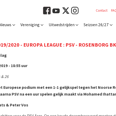
Contact
FA
Nieuws
Vereniging
Uitwedstrijden
Seizoen 26/27
19/2020 - EUROPA LEAGUE : PSV - ROSENBORG BK (
slag
019 - 18:55 uur
 & 26
et Europese podium met een 1-1 gelijkspel tegen het Noorse
arna PSV na een uur spelen gelijk maakt via Mohamed Ihattar
ats & Peter Vos
oorbijten voor de PSV-fans. Op een koude decemberavond moeten 