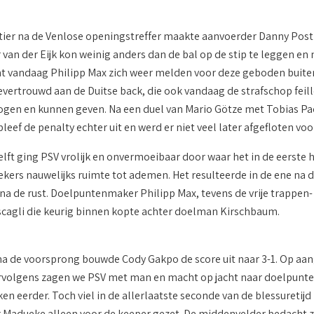
tier na de Venlose openingstreffer maakte aanvoerder Danny Post 
 van der Eijk kon weinig anders dan de bal op de stip te leggen en
 vandaag Philipp Max zich weer melden voor deze geboden buitenkan
evertrouwd aan de Duitse back, die ook vandaag de strafschop feil
gen en kunnen geven. Na een duel van Mario Götze met Tobias Pa
bleef de penalty echter uit en werd er niet veel later afgefloten voor
lft ging PSV vrolijk en onvermoeibaar door waar het in de eerste h
ekers nauwelijks ruimte tot ademen. Het resulteerde in de ene na
l na de rust. Doelpuntenmaker Philipp Max, tevens de vrije trappen
cagli die keurig binnen kopte achter doelman Kirschbaum.
a de voorsprong bouwde Cody Gakpo de score uit naar 3-1. Op aan
ervolgens zagen we PSV met man en macht op jacht naar doelpunte
en eerder. Toch viel in de allerlaatste seconde van de blessuretij
 Madueke alleen voor de keeper gezet. De middenvelder bedacht 