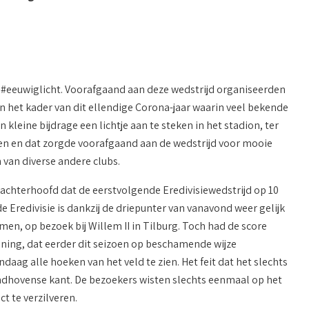
n #eeuwiglicht. Voorafgaand aan deze wedstrijd organiseerden
n het kader van dit ellendige Corona-jaar waarin veel bekende
kleine bijdrage een lichtje aan te steken in het stadion, ter
en en dat zorgde voorafgaand aan de wedstrijd voor mooie
 van diverse andere clubs.
achterhoofd dat de eerstvolgende Eredivisiewedstrijd op 10
e Eredivisie is dankzij de driepunter van vanavond weer gelijk
en, op bezoek bij Willem II in Tilburg. Toch had de score
oning, dat eerder dit seizoen op beschamende wijze
daag alle hoeken van het veld te zien. Het feit dat het slechts
Eindhovense kant. De bezoekers wisten slechts eenmaal op het
t te verzilveren.