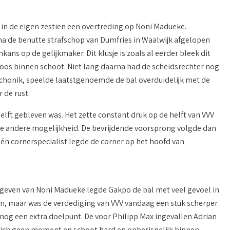
in de eigen zestien een overtreding op Noni Madueke.
 na de benutte strafschop van Dumfries in Waalwijk afgelopen
s op de gelijkmaker. Dit klusje is zoals al eerder bleek dit
loos binnen schoot. Niet lang daarna had de scheidsrechter nog
chonik, speelde laatstgenoemde de bal overduidelijk met de
 de rust.
elft gebleven was. Het zette constant druk op de helft van VVV
 de andere mogelijkheid. De bevrijdende voorsprong volgde dan
- én cornerspecialist legde de corner op het hoofd van
geven van Noni Madueke legde Gakpo de bal met veel gevoel in
n, maar was de verdediging van VVV vandaag een stuk scherper
d nog een extra doelpunt. De voor Philipp Max ingevallen Adrian
zich geen moment en schoot hard en onberispelijk binnen.