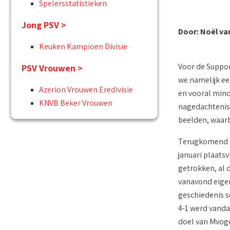
Spelersstatistieken
Jong PSV >
Door: Noël va
Keuken Kampioen Divisie
Voor de Suppor
PSV Vrouwen >
we namelijk ee
Azerion Vrouwen Eredivisie
en vooral minde
KNVB Beker Vrouwen
nagedachtenis 
beelden, waarb
Terugkomend op
januari plaatsv
getrokken, al 
vanavond eigen
geschiedenis sc
4-1 werd vanda
doel van Mvogo