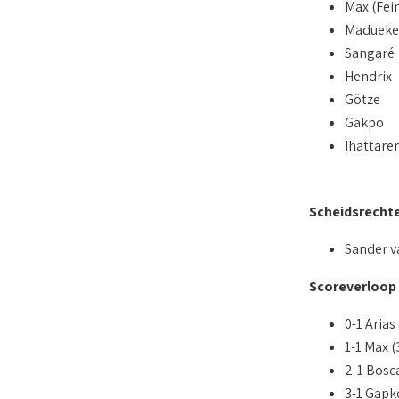
Max (Fei
Madueke
Sangaré
Hendrix
Götze
Gakpo
Ihattaren
Scheidsrecht
Sander va
Scoreverloop
0-1 Arias
1-1 Max 
2-1 Bosca
3-1 Gapk