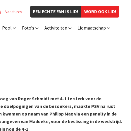
EEN ECHTE FAN IS LID!
WORD OOK LID!
Q
Vacatures
Pool
Foto's
Activiteiten
Lidmaatschap
loeg van Roger Schmidt met 4-1 te sterk voor de
le doelpogingen van de bezoekers, maakte PSV na rust
 kwamen op naam van Philipp Max via een penalty in de
aangeven van Madueke, voor de beslissing in de wedstrijd.
ein nog de 4-1.