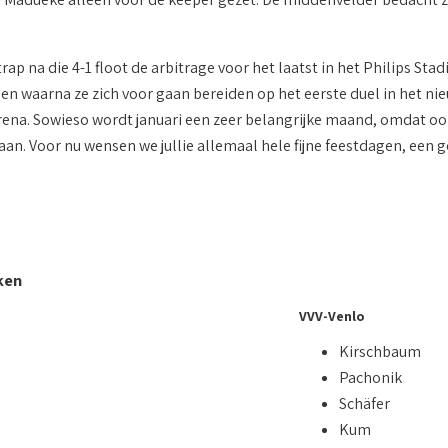
trap na die 4-1 floot de arbitrage voor het laatst in het Philips Stad
n waarna ze zich voor gaan bereiden op het eerste duel in het nieu
Arena. Sowieso wordt januari een zeer belangrijke maand, omdat o
. Voor nu wensen we jullie allemaal hele fijne feestdagen, een goe
ken
VVV-Venlo
Kirschbaum
s
Pachonik
Schäfer
Kum