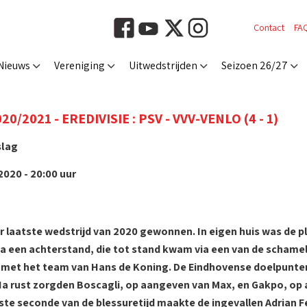
Contact
FA
Nieuws
Vereniging
Uitwedstrijden
Seizoen 26/27
0/2021 - EREDIVISIE : PSV - VVV-VENLO (4 - 1)
slag
020 - 20:00 uur
r laatste wedstrijd van 2020 gewonnen. In eigen huis was de p
a een achterstand, die tot stand kwam via een van de schame
met het team van Hans de Koning. De Eindhovense doelpunten
 Na rust zorgden Boscagli, op aangeven van Max, en Gakpo, op 
tste seconde van de blessuretijd maakte de ingevallen Adrian F