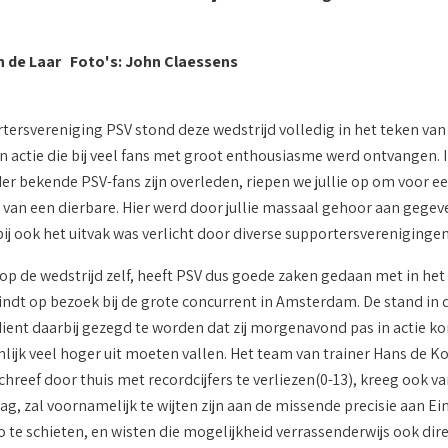
n de Laar Foto's: John Claessens
tersvereniging PSV stond deze wedstrijd volledig in het teken va
n actie die bij veel fans met groot enthousiasme werd ontvangen. I
r bekende PSV-fans zijn overleden, riepen we jullie op om voor een 
van een dierbare. Hier werd door jullie massaal gehoor aan gegev
ij ook het uitvak was verlicht door diverse supportersverenigingen
 de wedstrijd zelf, heeft PSV dus goede zaken gedaan met in het 
indt op bezoek bij de grote concurrent in Amsterdam. De stand in d
dient daarbij gezegd te worden dat zij morgenavond pas in actie kom
lijk veel hoger uit moeten vallen. Het team van trainer Hans de K
hreef door thuis met recordcijfers te verliezen(0-13), kreeg ook van
ag, zal voornamelijk te wijten zijn aan de missende precisie aan 
 te schieten, en wisten die mogelijkheid verrassenderwijs ook direc