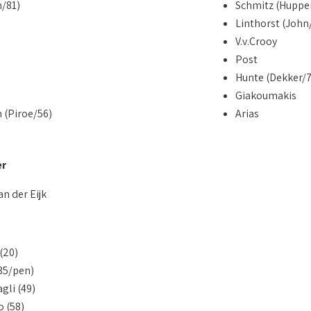
n/81)
Schmitz (Huppe
Linthorst (John
V.v.Crooy
Post
Hunte (Dekker/7
Giakoumakis
 (Piroe/56)
Arias
er
n der Eijk
 (20)
(35/pen)
gli (49)
o (58)