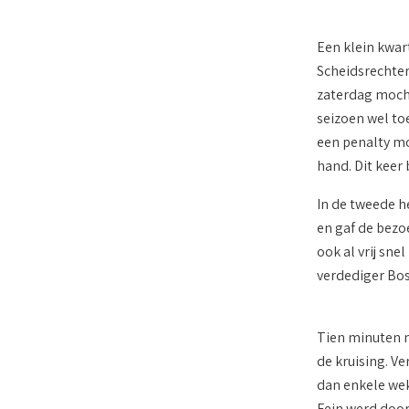
Een klein kwar
Scheidsrechter
zaterdag mocht
seizoen wel to
een penalty mo
hand. Dit keer 
In de tweede he
en gaf de bezo
ook al vrij sne
verdediger Bos
Tien minuten n
de kruising. V
dan enkele wek
Fein werd door