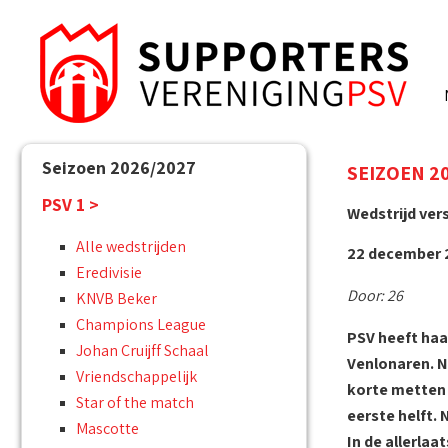
Seizoen 2026/2027
SEIZOEN 202
PSV 1 >
Wedstrijd ver
Alle wedstrijden
22 december 2
Eredivisie
Door: 26
KNVB Beker
Champions League
PSV heeft haa
Johan Cruijff Schaal
Venlonaren. N
Vriendschappelijk
korte metten 
Star of the match
eerste helft.
Mascotte
In de allerlaa