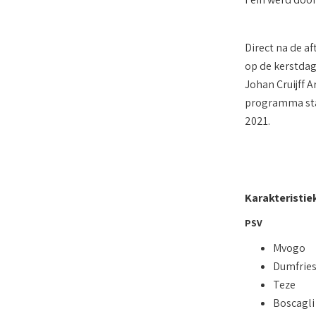
Direct na de af
op de kerstdage
Johan Cruijff 
programma staan
2021.
Karakteristie
PSV
Mvogo
Dumfrie
Teze
Boscagli