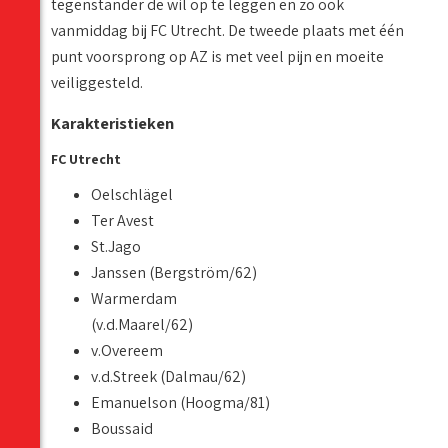
tegenstander de wil op te leggen en zo ook
vanmiddag bij FC Utrecht. De tweede plaats met één
punt voorsprong op AZ is met veel pijn en moeite
veiliggesteld.
Karakteristieken
FC Utrecht
Oelschlägel
Ter Avest
St.Jago
Janssen (Bergström/62)
Warmerdam
(v.d.Maarel/62)
v.Overeem
v.d.Streek (Dalmau/62)
Emanuelson (Hoogma/81)
Boussaid