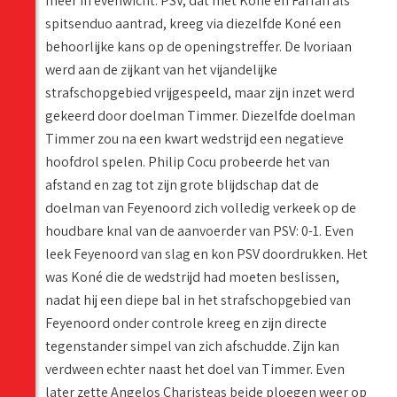
meer in evenwicht. PSV, dat met Koné en Farfan als
spitsenduo aantrad, kreeg via diezelfde Koné een
behoorlijke kans op de openingstreffer. De Ivoriaan
werd aan de zijkant van het vijandelijke
strafschopgebied vrijgespeeld, maar zijn inzet werd
gekeerd door doelman Timmer. Diezelfde doelman
Timmer zou na een kwart wedstrijd een negatieve
hoofdrol spelen. Philip Cocu probeerde het van
afstand en zag tot zijn grote blijdschap dat de
doelman van Feyenoord zich volledig verkeek op de
houdbare knal van de aanvoerder van PSV: 0-1. Even
leek Feyenoord van slag en kon PSV doordrukken. Het
was Koné die de wedstrijd had moeten beslissen,
nadat hij een diepe bal in het strafschopgebied van
Feyenoord onder controle kreeg en zijn directe
tegenstander simpel van zich afschudde. Zijn kan
verdween echter naast het doel van Timmer. Even
later zette Angelos Charisteas beide ploegen weer op