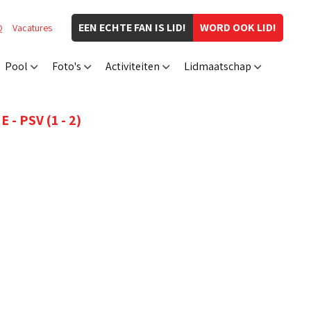
EEN ECHTE FAN IS LID!
WORD OOK LID!
Q
Vacatures
Pool
Foto's
Activiteiten
Lidmaatschap
- PSV (1 - 2)