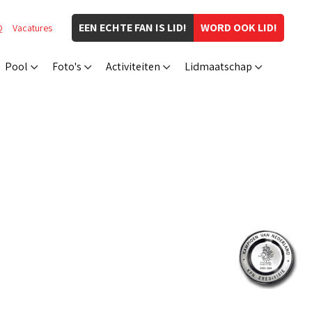
EEN ECHTE FAN IS LID!
WORD OOK LID!
Q
Vacatures
Pool
Foto's
Activiteiten
Lidmaatschap