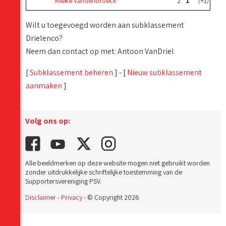
Mieke Vandenbroeck
2
1
(+1)
Wilt u toegevoegd worden aan subklassement
Drielenco?
Neem dan contact op met: Antoon VanDriel
[
Subklassement beheren
] - [
Nieuw subklassement
aanmaken
]
Volg ons op:
Alle beeldmerken op deze website mogen niet gebruikt worden
zonder uitdrukkelijke schriftelijke toestemming van de
Supportersvereniging PSV.
Disclaimer
-
Privacy
- © Copyright 2026