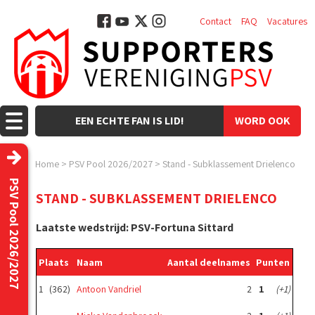
Contact
FAQ
Vacatures
EEN ECHTE FAN IS LID!
WORD OOK
LID!
Home
>
PSV Pool 2026/2027
>
Stand - Subklassement Drielenco
PSV Pool 2026/2027
STAND - SUBKLASSEMENT DRIELENCO
Laatste wedstrijd: PSV-Fortuna Sittard
Plaats
Naam
Aantal deelnames
Punten
1
(362)
Antoon Vandriel
2
1
(+1)