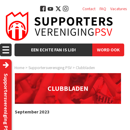
Contact
FAQ
Vacatures
EEN ECHTE FAN IS LID!
WORD OOK
LID!
Home
>
Supportersvereniging PSV
>
Clubbladen
Supportersvereniging PSV
CLUBBLADEN
September 2023