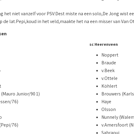
ng het niet vanzelf voor PSV:Dest miste na een solo,De Jong wist e
de lat.Pepi,koud in het veld,maakte het na een misser van Van Otte
ken
sc Heerenveen
Noppert
Braude
o
v.Beek
v.Ottele
t
Köhlert
(Mauro Junior/90 1)
Brouwers (Karl
essen/76)
Haye
Olsson
o
Nunnely (Walem
(Pepi/76)
v.Amersfoort (N
Sahraoui