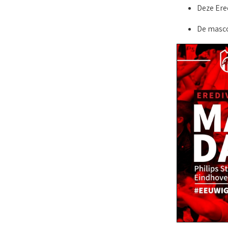
Deze Ered
De masco