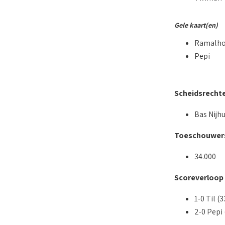
Gele kaart(en)
Ramalh
Pepi
Scheidsrecht
Bas Nijhu
Toeschouwer
34.000
Scoreverloop
1-0 Til (3
2-0 Pepi 