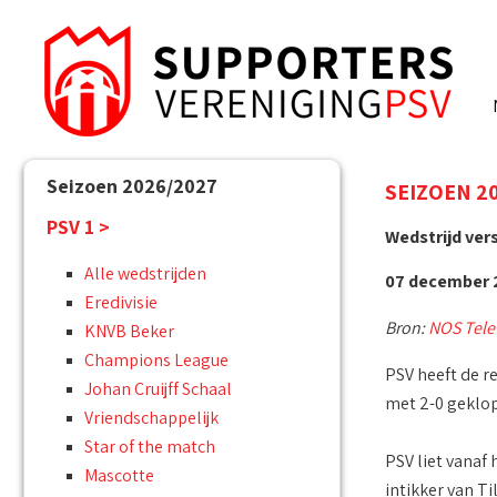
Seizoen 2026/2027
SEIZOEN 20
PSV 1 >
Wedstrijd ver
Alle wedstrijden
07 december 2
Eredivisie
Bron:
NOS Tele
KNVB Beker
Champions League
PSV heeft de r
Johan Cruijff Schaal
met 2-0 geklop
Vriendschappelijk
Star of the match
PSV liet vanaf
Mascotte
intikker van T