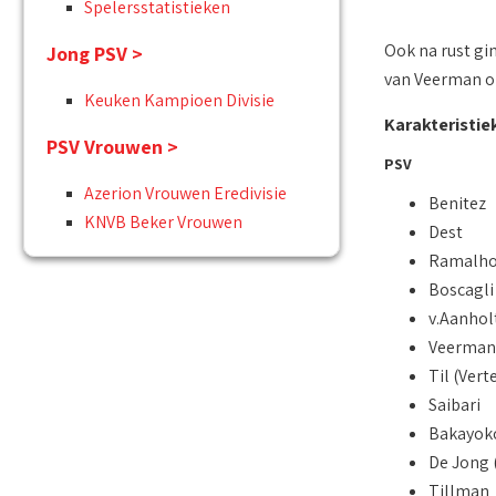
Spelersstatistieken
Ook na rust gi
Jong PSV >
van Veerman op 
Keuken Kampioen Divisie
Karakteristie
PSV Vrouwen >
PSV
Azerion Vrouwen Eredivisie
Benitez
KNVB Beker Vrouwen
Dest
Ramalh
Boscagli
v.Aanhol
Veerman 
Til (Vert
Saibari
Bakayok
De Jong 
Tillman