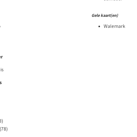
Gele kaart(en)
o
Walemark
er
is
s
3)
(78)