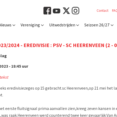
Contact
FA
Nieuws
Vereniging
Uitwedstrijden
Seizoen 26/27
23/2024 - EREDIVISIE : PSV - SC HEERENVEEN (2 - 0
slag
023 - 18:45 uur
tekst
eeks eredivisiezeges op 15 gebracht.sc Heerenveen,op 21 mei het la
t.
 het eerste fluitsignaal prima aanvallen zien,kreeg zeven kansen in
il,was raak.Heerenveen werd counterend twee keer gevaarlijk:Van 