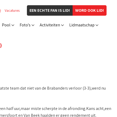
EEN ECHTE FAN IS LID!
WORD OOK LID!
Q
Vacatures
Pool
Foto's
Activiteiten
Lidmaatschap
)
atste team dat niet van de Brabanders verloor (3-3),werd nu
 een half uur,maar miste scherpte in de afronding.Kans acht,een
Amersfoort en Van Beek haalden er geen rendement uit.