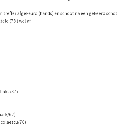
en treffer afgekeurd (hands) en schoot na een gekeerd schot
le (78.) wel af.
sbakk/87)
ark/62)
icolaescu/76)