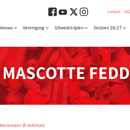
Contact
FA
Nieuws
Vereniging
Uitwedstrijden
Seizoen 26/27
MASCOTTE FEDD
 Heerenveen
(
Eredivisie
)