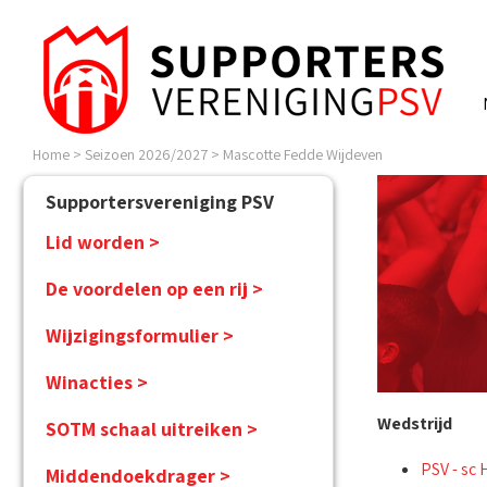
Home
>
Seizoen 2026/2027
>
Mascotte Fedde Wijdeven
Supportersvereniging PSV
Lid worden >
De voordelen op een rij >
Wijzigingsformulier >
Winacties >
Wedstrijd
SOTM schaal uitreiken >
PSV - sc
Middendoekdrager >