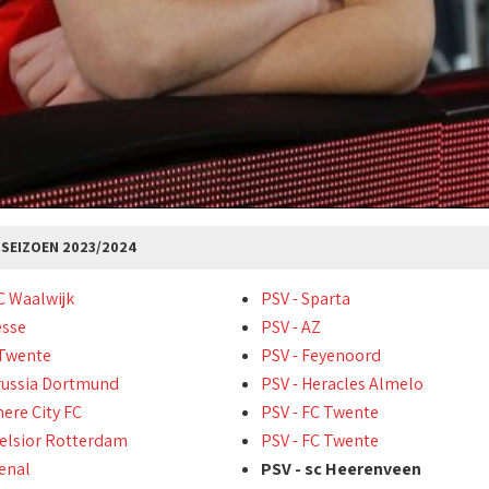
SEIZOEN 2023/2024
C Waalwijk
PSV - Sparta
esse
PSV - AZ
 Twente
PSV - Feyenoord
russia Dortmund
PSV - Heracles Almelo
ere City FC
PSV - FC Twente
celsior Rotterdam
PSV - FC Twente
senal
PSV - sc Heerenveen