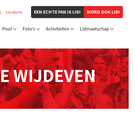
EEN ECHTE FAN IS LID!
WORD OOK LID!
Q
Vacatures
Pool
Foto's
Activiteiten
Lidmaatschap
E WIJDEVEN