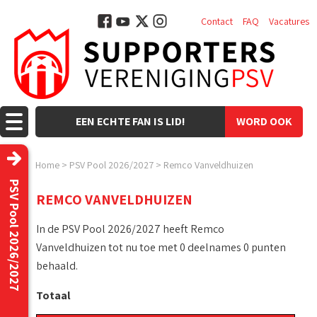
Contact
FAQ
Vacatures
EEN ECHTE FAN IS LID!
WORD OOK
LID!
Home
>
PSV Pool 2026/2027
>
Remco Vanveldhuizen
PSV Pool 2026/2027
REMCO VANVELDHUIZEN
In de PSV Pool 2026/2027 heeft Remco
Vanveldhuizen tot nu toe met 0 deelnames 0 punten
behaald.
Totaal