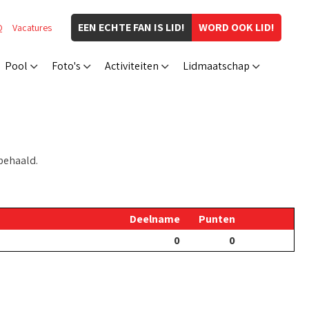
EEN ECHTE FAN IS LID!
WORD OOK LID!
Q
Vacatures
Pool
Foto's
Activiteiten
Lidmaatschap
behaald.
Deelname
Punten
0
0