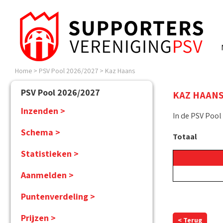
Home
>
PSV Pool 2026/2027
>
Kaz Haans
PSV Pool 2026/2027
KAZ HAAN
Inzenden >
In de PSV Pool
Schema >
Totaal
Statistieken >
Aanmelden >
Puntenverdeling >
Prijzen >
< Terug