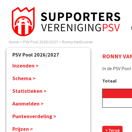
Home
>
PSV Pool 2026/2027
>
Ronny VanDooren
PSV Pool 2026/2027
RONNY VA
Inzenden >
In de PSV Pool
Schema >
Totaal
Statistieken >
Aanmelden >
Puntenverdeling >
Prijzen >
< Terug