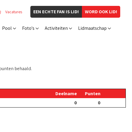
EEN ECHTE FAN IS LID!
WORD OOK LID!
Q
Vacatures
Pool
Foto's
Activiteiten
Lidmaatschap
punten behaald.
Deelname
Punten
0
0