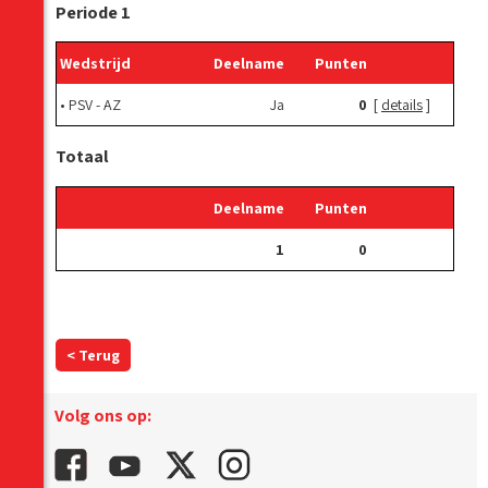
Periode 1
Wedstrijd
Deelname
Punten
•
PSV - AZ
Ja
0
[
details
]
Totaal
Deelname
Punten
1
0
< Terug
Volg ons op: