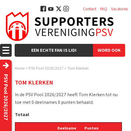
Contact
FAQ
Vacatures
EEN ECHTE FAN IS LID!
WORD OOK
LID!
Home
>
PSV Pool 2026/2027
>
Tom Klerken
PSV Pool 2026/2027
TOM KLERKEN
In de PSV Pool 2026/2027 heeft Tom Klerken tot nu
toe met 0 deelnames 0 punten behaald.
Totaal
Deelname
Punten