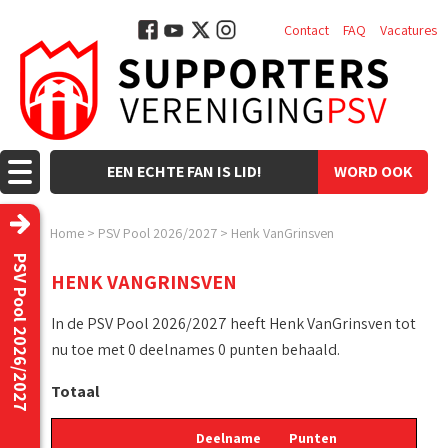
Contact
FAQ
Vacatures
EEN ECHTE FAN IS LID!
WORD OOK
LID!
Home
>
PSV Pool 2026/2027
>
Henk VanGrinsven
PSV Pool 2026/2027
HENK VANGRINSVEN
In de PSV Pool 2026/2027 heeft Henk VanGrinsven tot
nu toe met 0 deelnames 0 punten behaald.
Totaal
Deelname
Punten