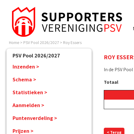
Home
>
PSV Pool 2026/2027
>
Roy Essers
PSV Pool 2026/2027
ROY ESSER
Inzenden >
In de PSV Pool
Schema >
Totaal
Statistieken >
Aanmelden >
Puntenverdeling >
Prijzen >
< Terug