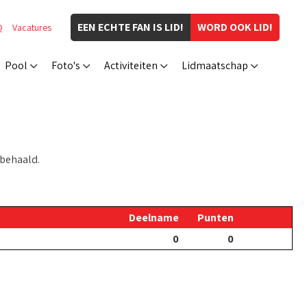
EEN ECHTE FAN IS LID!
WORD OOK LID!
Q
Vacatures
Pool
Foto's
Activiteiten
Lidmaatschap
 behaald.
Deelname
Punten
0
0