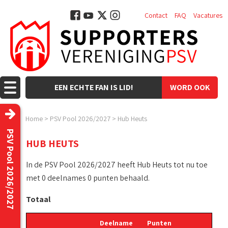
Contact
FAQ
Vacatures
EEN ECHTE FAN IS LID!
WORD OOK
LID!
Home
>
PSV Pool 2026/2027
>
Hub Heuts
PSV Pool 2026/2027
HUB HEUTS
In de PSV Pool 2026/2027 heeft Hub Heuts tot nu toe
met 0 deelnames 0 punten behaald.
Totaal
Deelname
Punten