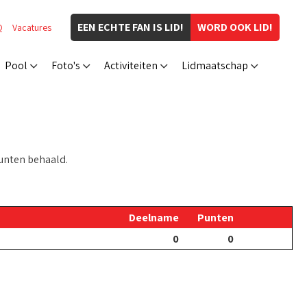
EEN ECHTE FAN IS LID!
WORD OOK LID!
Q
Vacatures
Pool
Foto's
Activiteiten
Lidmaatschap
unten behaald.
Deelname
Punten
0
0