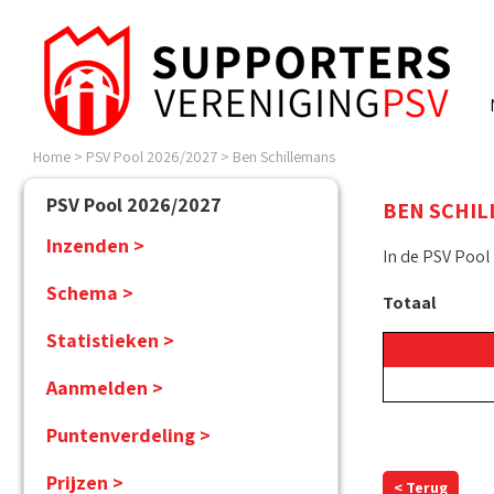
Home
>
PSV Pool 2026/2027
>
Ben Schillemans
PSV Pool 2026/2027
BEN SCHI
Inzenden >
In de PSV Pool
Schema >
Totaal
Statistieken >
Aanmelden >
Puntenverdeling >
Prijzen >
< Terug