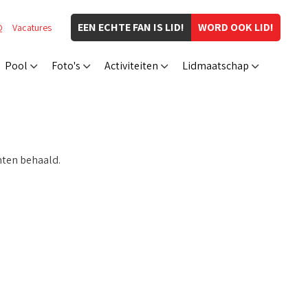
EEN ECHTE FAN IS LID!
WORD OOK LID!
Q
Vacatures
Pool
Foto's
Activiteiten
Lidmaatschap
nten behaald.