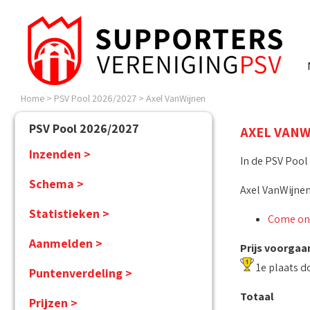
Home
>
PSV Pool 2026/2027
>
Axel VanWijnen
PSV Pool 2026/2027
AXEL VANW
Inzenden >
In de PSV Pool
Schema >
Axel VanWijnen
Statistieken >
Come on
Aanmelden >
Prijs voorgaa
1e plaats d
Puntenverdeling >
Totaal
Prijzen >