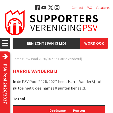
Contact
FAQ
Vacatures
EEN ECHTE FAN IS LID!
WORD OOK
LID!
Home
>
PSV Pool 2026/2027
>
Harrie VanderBij
PSV Pool 2026/2027
HARRIE VANDERBIJ
In de PSV Pool 2026/2027 heeft Harrie VanderBij tot
nu toe met 0 deelnames 0 punten behaald.
Totaal
Deelname
Punten