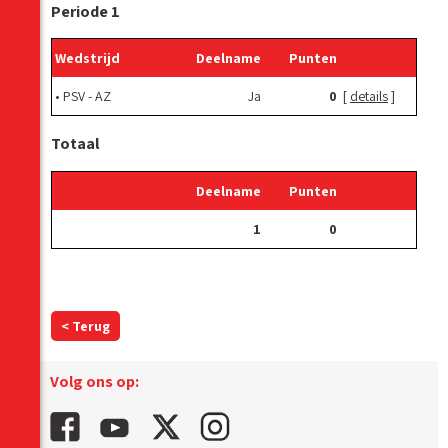
Periode 1
Wedstrijd
Deelname
Punten
•
PSV - AZ
Ja
0
[
details
]
Totaal
Deelname
Punten
1
0
< Terug
Volg ons op: