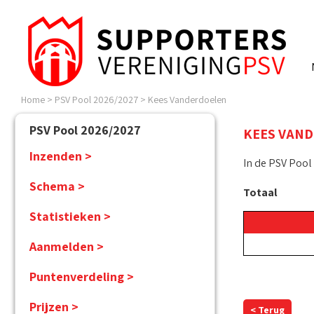
Home
>
PSV Pool 2026/2027
>
Kees Vanderdoelen
PSV Pool 2026/2027
KEES VAN
Inzenden >
In de PSV Pool
Schema >
Totaal
Statistieken >
Aanmelden >
Puntenverdeling >
Prijzen >
< Terug