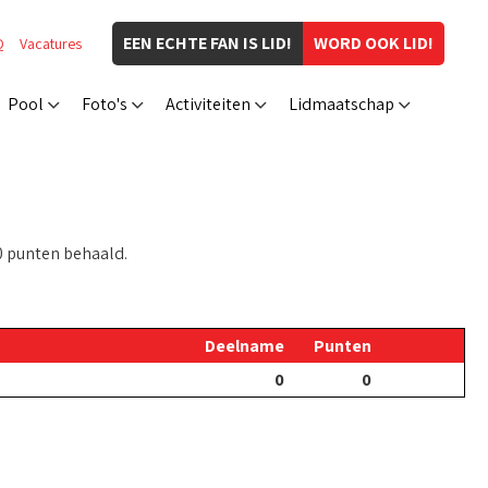
EEN ECHTE FAN IS LID!
WORD OOK LID!
Q
Vacatures
Pool
Foto's
Activiteiten
Lidmaatschap
0 punten behaald.
Deelname
Punten
0
0