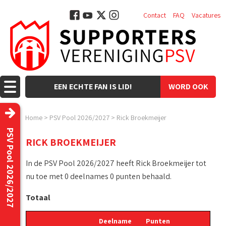
Contact
FAQ
Vacatures
EEN ECHTE FAN IS LID!
WORD OOK
LID!
Home
>
PSV Pool 2026/2027
>
Rick Broekmeijer
PSV Pool 2026/2027
RICK BROEKMEIJER
In de PSV Pool 2026/2027 heeft Rick Broekmeijer tot
nu toe met 0 deelnames 0 punten behaald.
Totaal
Deelname
Punten