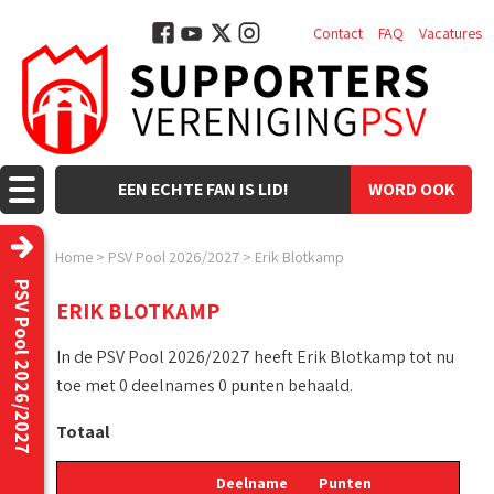
Contact
FAQ
Vacatures
EEN ECHTE FAN IS LID!
WORD OOK
LID!
Home
>
PSV Pool 2026/2027
>
Erik Blotkamp
PSV Pool 2026/2027
ERIK BLOTKAMP
In de PSV Pool 2026/2027 heeft Erik Blotkamp tot nu
toe met 0 deelnames 0 punten behaald.
Totaal
Deelname
Punten