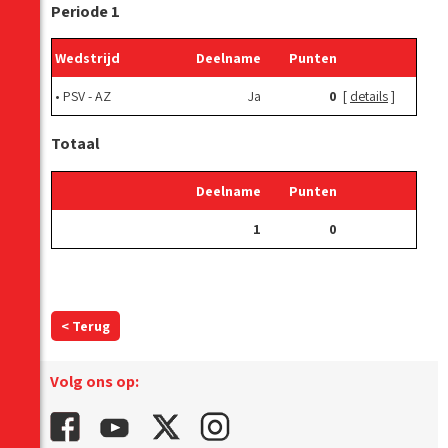
Periode 1
Wedstrijd
Deelname
Punten
•
PSV - AZ
Ja
0
[
details
]
Totaal
Deelname
Punten
1
0
< Terug
Volg ons op: