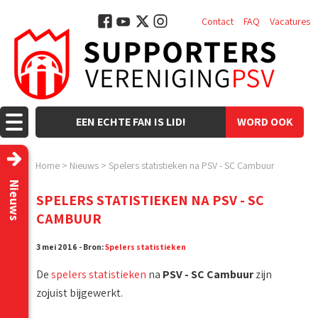
Contact
FAQ
Vacatures
EEN ECHTE FAN IS LID!
WORD OOK
LID!
Home
>
Nieuws
>
Spelers statistieken na PSV - SC Cambuur
Nieuws
SPELERS STATISTIEKEN NA PSV - SC
CAMBUUR
3 mei 2016 - Bron:
Spelers statistieken
De
spelers statistieken
na
PSV - SC Cambuur
zijn
zojuist bijgewerkt.