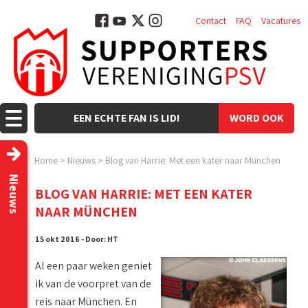
Contact
FAQ
Vacatures
EEN ECHTE FAN IS LID!
WORD OOK
LID!
Home
>
Nieuws
>
Blog van Harrie: Met een kater naar München
Nieuws
BLOG VAN HARRIE: MET EEN KATER
NAAR MÜNCHEN
15 okt 2016 - Door: HT
Al een paar weken geniet
ik van de voorpret van de
reis naar München. En