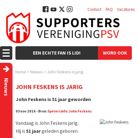
Contact
FAQ
Vacatures
EEN ECHTE FAN IS LID!
WORD OOK
LID!
Home
>
Nieuws
>
John Feskens is jarig
Nieuws
JOHN FESKENS IS JARIG
John Feskens is 51 jaar geworden
03 nov 2016 - Bron:
Spelersinfo: John Feskens
Vandaag is John Feskens jarig.
Hij is
51 jaar
geleden geboren.