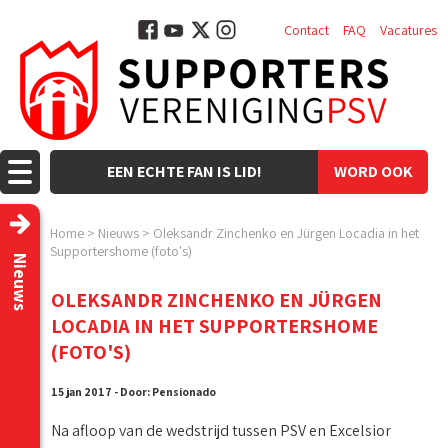
Contact
FAQ
Vacatures
EEN ECHTE FAN IS LID!
WORD OOK
LID!
Home
>
Nieuws
>
Oleksandr Zinchenko en Jürgen Locadia in het
Supportershome (foto's)
Nieuws
OLEKSANDR ZINCHENKO EN JÜRGEN
LOCADIA IN HET SUPPORTERSHOME
(FOTO'S)
15 jan 2017 - Door: Pensionado
Na afloop van de wedstrijd tussen PSV en Excelsior