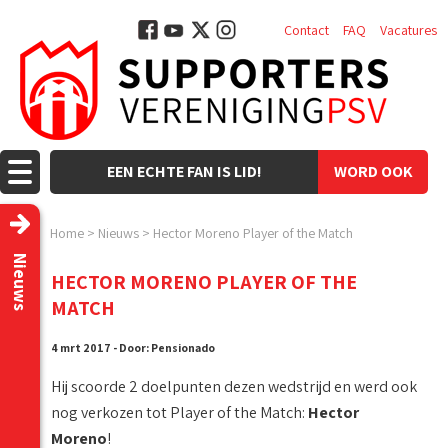
Contact
FAQ
Vacatures
EEN ECHTE FAN IS LID!
WORD OOK
LID!
Home
>
Nieuws
>
Hector Moreno Player of the Match
Nieuws
HECTOR MORENO PLAYER OF THE
MATCH
4 mrt 2017 - Door: Pensionado
Hij scoorde 2 doelpunten dezen wedstrijd en werd ook
nog verkozen tot Player of the Match:
Hector
Moreno
!