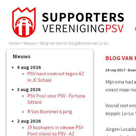
Home
>
Nieuws
>
Blog van Harrie: De geboorte van Lo-Lo
Nieuws
BLOG VAN 
4 aug 2026
24 sep 2017 - Door
PSV hard onderuit tegen AZ
in JC Schaal
Mijn oma had a
3 aug 2026
vreest maar no
PSV Pool voor PSV - Fortuna
Sittard
Vooraf met eni
R Van Bommel is jarig
koppel: Lo-Lo.
2 aug 2026
19 koplopers in nieuwe PSV
Jürgen Locadia 
Pool-stand na PSV - AZ