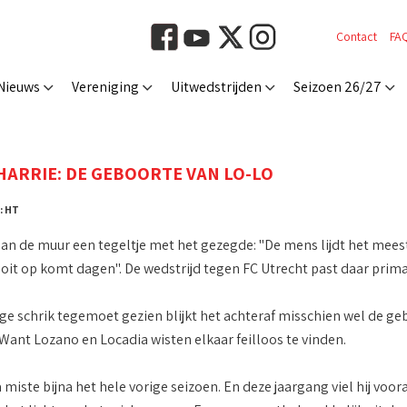
Contact
FA
Nieuws
Vereniging
Uitwedstrijden
Seizoen 26/27
HARRIE: DE GEBOORTE VAN LO-LO
: HT
an de muur een tegeltje met het gezegde: "De mens lijdt het meest 
oit op komt dagen". De wedstrijd tegen FC Utrecht past daar prima 
ge schrik tegemoet gezien blijkt het achteraf misschien wel de ge
 Want Lozano en Locadia wisten elkaar feilloos te vinden.
miste bijna het hele vorige seizoen. En deze jaargang viel hij voo