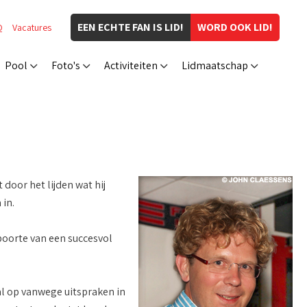
EEN ECHTE FAN IS LID!
WORD OOK LID!
Q
Vacatures
Pool
Foto's
Activiteiten
Lidmaatschap
door het lijden wat hij
in.
boorte van een succesvol
ral op vanwege uitspraken in