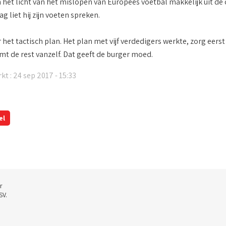
n het licht van het mislopen van Europees voetbal makkelijk uit d
 liet hij zijn voeten spreken.
het tactisch plan. Het plan met vijf verdedigers werkte, zorg eers
mt de rest vanzelf. Dat geeft de burger moed.
kt : 24 sep 2017 - 15:33
el
r
SV.