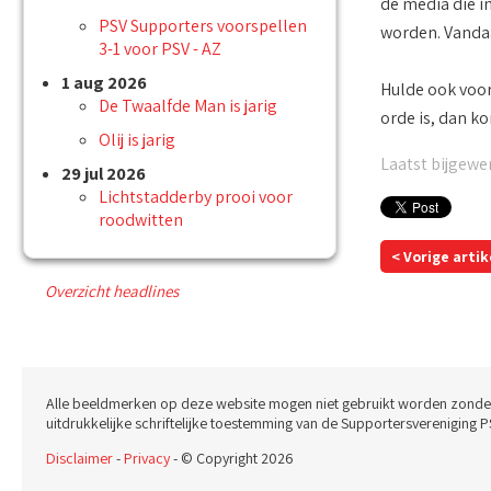
de media die i
PSV Supporters voorspellen
worden. Vandaag
3-1 voor PSV - AZ
1 aug 2026
Hulde ook voor 
De Twaalfde Man is jarig
orde is, dan ko
Olij is jarig
Laatst bijgewer
29 jul 2026
Lichtstadderby prooi voor
roodwitten
< Vorige artik
Overzicht headlines
Alle beeldmerken op deze website mogen niet gebruikt worden zonde
uitdrukkelijke schriftelijke toestemming van de Supportersvereniging P
Disclaimer
-
Privacy
- © Copyright 2026