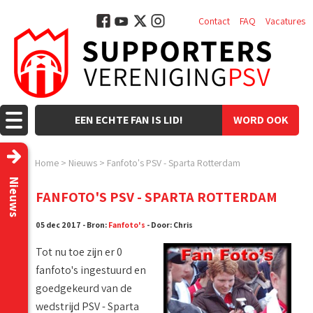
Contact
FAQ
Vacatures
EEN ECHTE FAN IS LID!
WORD OOK
LID!
Home
>
Nieuws
>
Fanfoto's PSV - Sparta Rotterdam
Nieuws
FANFOTO'S PSV - SPARTA ROTTERDAM
05 dec 2017 - Bron:
Fanfoto's
- Door: Chris
Tot nu toe zijn er 0
fanfoto's ingestuurd en
goedgekeurd van de
wedstrijd PSV - Sparta