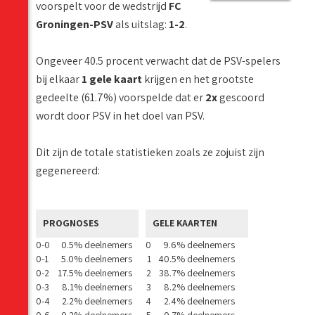
voorspelt voor de wedstrijd
FC
Groningen-PSV
als uitslag:
1-2
.
Ongeveer 40.5 procent verwacht dat de PSV-spelers
bij elkaar
1 gele kaart
krijgen en het grootste
gedeelte (61.7%) voorspelde dat er
2x
gescoord
wordt door PSV in het doel van PSV.
Dit zijn de totale statistieken zoals ze zojuist zijn
gegenereerd:
PROGNOSES
GELE KAARTEN
0-0
0.5% deelnemers
0
9.6% deelnemers
0-1
5.0% deelnemers
1
40.5% deelnemers
0-2
17.5% deelnemers
2
38.7% deelnemers
0-3
8.1% deelnemers
3
8.2% deelnemers
0-4
2.2% deelnemers
4
2.4% deelnemers