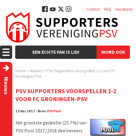
Contact
FAQ
Vacatures
EEN ECHTE FAN IS LID!
WORD OOK
LID!
Home
>
Nieuws
>
PSV Supporters voorspellen 1-2 voor FC
Groningen-PSV
Nieuws
PSV SUPPORTERS VOORSPELLEN 1-2
VOOR FC GRONINGEN-PSV
13 dec 2017 - Bron:
PSV Pool
Het grootste gedeelte (25.7%) van
PSV Pool 2017/2018 deelnemers