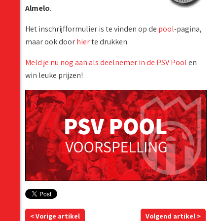
Almelo
.
Het inschrijfformulier is te vinden op de
pool
-pagina,
maar ook door
hier
te drukken.
Meld je nu nog aan als deelnemer in de PSV Pool
en
win leuke prijzen!
< Vorige artikel
Volgend artikel >