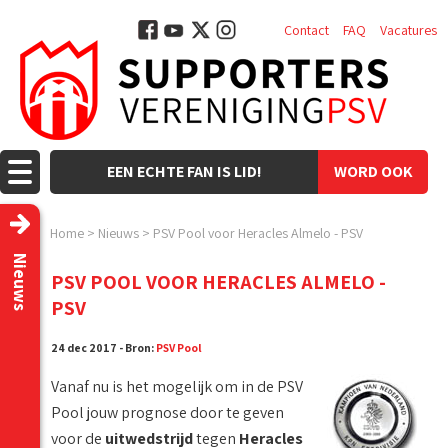
Contact
FAQ
Vacatures
EEN ECHTE FAN IS LID!
WORD OOK
LID!
Home
>
Nieuws
>
PSV Pool voor Heracles Almelo - PSV
Nieuws
PSV POOL VOOR HERACLES ALMELO -
PSV
24 dec 2017 - Bron:
PSV Pool
Vanaf nu is het mogelijk om in de PSV
Pool jouw prognose door te geven
voor de
uitwedstrijd
tegen
Heracles