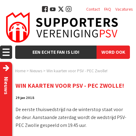
Contact
FAQ
Vacatures
EEN ECHTE FAN IS LID!
WORD OOK
LID!
Home
>
Nieuws
>
Win kaarten voor PSV - PEC Zwolle!
Nieuws
WIN KAARTEN VOOR PSV - PEC ZWOLLE!
29 jan 2018
De eerste thuiswedstrijd na de winterstop staat voor
de deur. Aanstaande zaterdag wordt de wedstrijd PSV-
PEC Zwolle gespeeld om 19.45 uur.