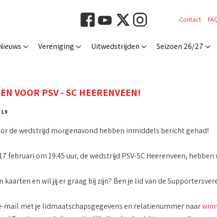
Contact
FA
Nieuws
Vereniging
Uitwedstrijden
Seizoen 26/27
EN VOOR PSV - SC HEERENVEEN!
 19
oor de wedstrijd morgenavond hebben inmiddels bericht gehad!
17 februari om 19.45 uur, de wedstrijd PSV-SC Heerenveen, hebben
 kaarten en wil jij er graag bij zijn? Ben je lid van de Supportersve
 e-mail met je lidmaatschapsgegevens en relatienummer naar
winn