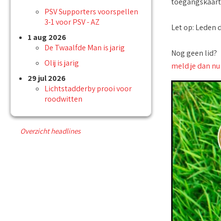
toegangskaarten
PSV Supporters voorspellen
3-1 voor PSV - AZ
Let op: Leden 
1 aug 2026
De Twaalfde Man is jarig
Nog geen lid?
Olij is jarig
meld je dan nu
29 jul 2026
Lichtstadderby prooi voor
roodwitten
Overzicht headlines