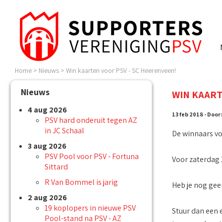
Home
>
Nieuws
>
Win kaarten voor PSV - SC Heerenveen!
Nieuws
WIN KAART
4 aug 2026
13 feb 2018 - Door:
PSV hard onderuit tegen AZ
in JC Schaal
De winnaars v
3 aug 2026
PSV Pool voor PSV - Fortuna
Voor zaterdag 
Sittard
R Van Bommel is jarig
Heb je nog geen
2 aug 2026
19 koplopers in nieuwe PSV
Stuur dan een
Pool-stand na PSV - AZ