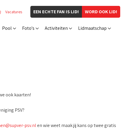
EEN ECHTE FAN IS LID!
WORD OOK LID!
Q
Vacatures
Pool
Foto's
Activiteiten
Lidmaatschap
 we ook kaarten!
reniging PSV?
en@supver-psv.nl
en wie weet maak jij kans op twee gratis