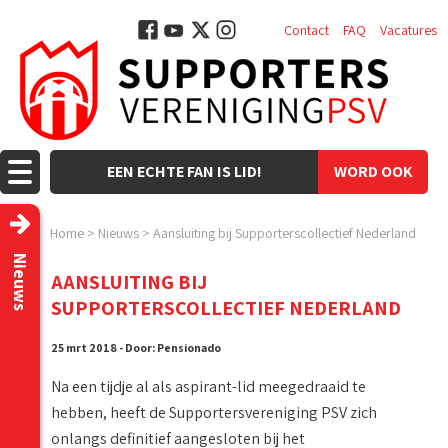
Contact
FAQ
Vacatures
EEN ECHTE FAN IS LID!
WORD OOK
LID!
Home
>
Nieuws
>
Aansluiting bij Supporterscollectief Nederland
Nieuws
AANSLUITING BIJ
SUPPORTERSCOLLECTIEF NEDERLAND
25 mrt 2018 - Door: Pensionado
Na een tijdje al als aspirant-lid meegedraaid te
hebben, heeft de Supportersvereniging PSV zich
onlangs definitief aangesloten bij het