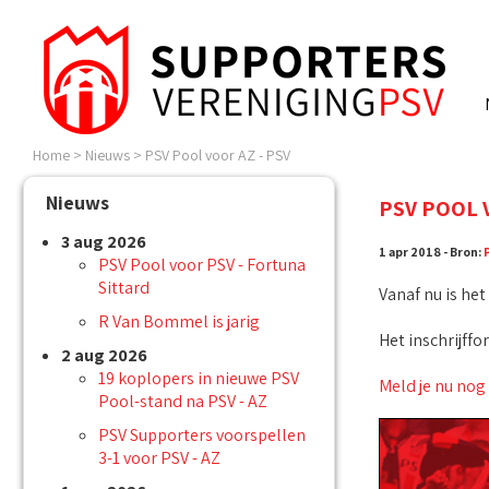
Home
>
Nieuws
>
PSV Pool voor AZ - PSV
Nieuws
PSV POOL 
3 aug 2026
1 apr 2018 - Bron:
PSV Pool voor PSV - Fortuna
Sittard
Vanaf nu is he
R Van Bommel is jarig
Het inschrijffo
2 aug 2026
19 koplopers in nieuwe PSV
Meld je nu nog
Pool-stand na PSV - AZ
PSV Supporters voorspellen
3-1 voor PSV - AZ