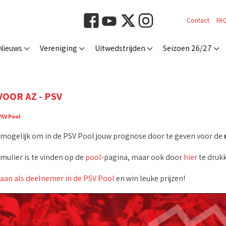
Contact
FA
Nieuws
Vereniging
Uitwedstrijden
Seizoen 26/27
VOOR AZ - PSV
PSV Pool
t mogelijk om in de PSV Pool jouw prognose door te geven voor de
rmulier is te vinden op de
pool
-pagina, maar ook door
hier
te drukk
 aan als deelnemer in de PSV Pool
en win leuke prijzen!