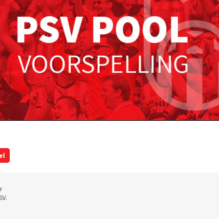
el
r
SV.