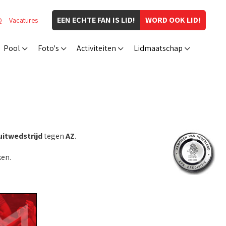
EEN ECHTE FAN IS LID!
WORD OOK LID!
Q
Vacatures
Pool
Foto's
Activiteiten
Lidmaatschap
uitwedstrijd
tegen
AZ
.
en.