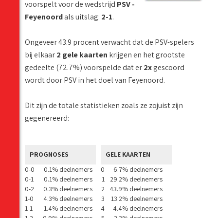
voorspelt voor de wedstrijd
PSV -
Feyenoord
als uitslag:
2-1
.
Ongeveer 43.9 procent verwacht dat de PSV-spelers
bij elkaar
2 gele kaarten
krijgen en het grootste
gedeelte (72.7%) voorspelde dat er
2x
gescoord
wordt door PSV in het doel van Feyenoord.
Dit zijn de totale statistieken zoals ze zojuist zijn
gegenereerd:
PROGNOSES
GELE KAARTEN
0-0
0.1% deelnemers
0
6.7% deelnemers
0-1
0.1% deelnemers
1
29.2% deelnemers
0-2
0.3% deelnemers
2
43.9% deelnemers
1-0
4.3% deelnemers
3
13.2% deelnemers
1-1
1.4% deelnemers
4
4.4% deelnemers