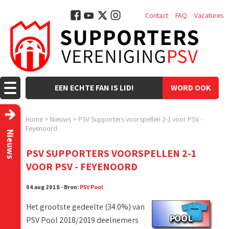
Contact
FAQ
Vacatures
EEN ECHTE FAN IS LID!
WORD OOK
LID!
Home
>
Nieuws
>
PSV Supporters voorspellen 2-1 voor PSV -
Feyenoord
Nieuws
PSV SUPPORTERS VOORSPELLEN 2-1
VOOR PSV - FEYENOORD
04 aug 2018 - Bron:
PSV Pool
Het grootste gedeelte (34.0%) van
PSV Pool 2018/2019 deelnemers