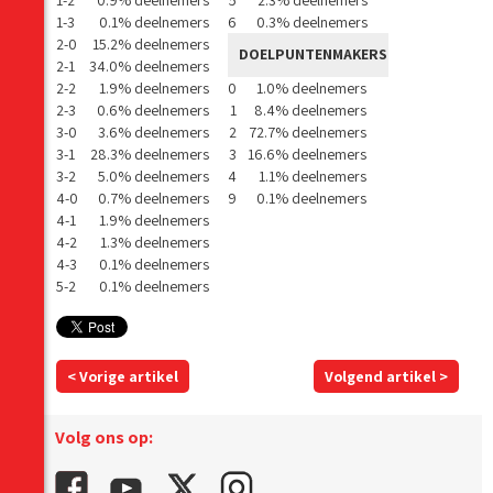
1-2
0.9% deelnemers
5
2.3% deelnemers
1-3
0.1% deelnemers
6
0.3% deelnemers
2-0
15.2% deelnemers
DOELPUNTENMAKERS
2-1
34.0% deelnemers
2-2
1.9% deelnemers
0
1.0% deelnemers
2-3
0.6% deelnemers
1
8.4% deelnemers
3-0
3.6% deelnemers
2
72.7% deelnemers
3-1
28.3% deelnemers
3
16.6% deelnemers
3-2
5.0% deelnemers
4
1.1% deelnemers
4-0
0.7% deelnemers
9
0.1% deelnemers
4-1
1.9% deelnemers
4-2
1.3% deelnemers
4-3
0.1% deelnemers
5-2
0.1% deelnemers
< Vorige artikel
Volgend artikel >
Volg ons op: