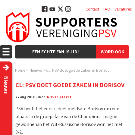
Contact
FAQ
Vacatures
EEN ECHTE FAN IS LID!
WORD OOK
LID!
Home
>
Nieuws
>
CL: PSV doet goede zaken in Borisov
Nieuws
CL: PSV DOET GOEDE ZAKEN IN BORISOV
22 aug 2018 - Bron:
NOS Teletekst
PSV heeft het eerste duel met Bate Borisov om een
plaats in de groepsfase van de Champions League
gewonnen.In het Wit-Russische Borisov won het met
3-2.