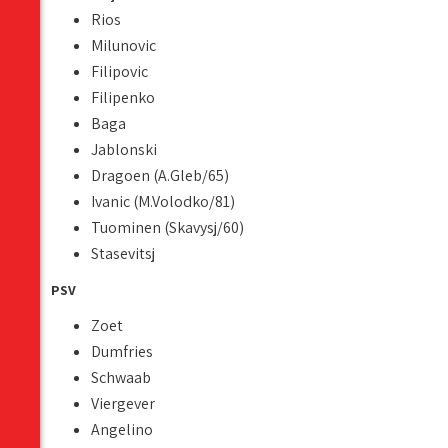
Rios
Milunovic
Filipovic
Filipenko
Baga
Jablonski
Dragoen (A.Gleb/65)
Ivanic (M.Volodko/81)
Tuominen (Skavysj/60)
Stasevitsj
PSV
Zoet
Dumfries
Schwaab
Viergever
Angelino