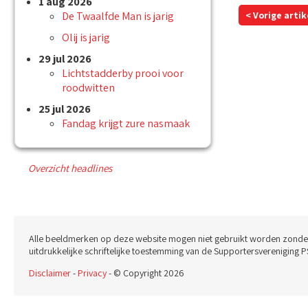
1 aug 2026
De Twaalfde Man is jarig
< Vorige artik
Olij is jarig
29 jul 2026
Lichtstadderby prooi voor
roodwitten
25 jul 2026
Fandag krijgt zure nasmaak
Overzicht headlines
Alle beeldmerken op deze website mogen niet gebruikt worden zonde
uitdrukkelijke schriftelijke toestemming van de Supportersvereniging P
Disclaimer
-
Privacy
- © Copyright 2026