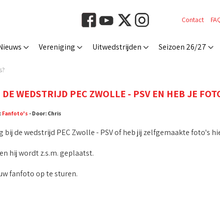
Contact
FA
Nieuws
Vereniging
Uitwedstrijden
Seizoen 26/27
s?
J DE WEDSTRIJD PEC ZWOLLE - PSV EN HEB JE FOT
:
Fanfoto's
- Door: Chris
g bij de wedstrijd PEC Zwolle - PSV of heb jij zelfgemaakte foto's
n hij wordt z.s.m. geplaatst.
w fanfoto op te sturen.