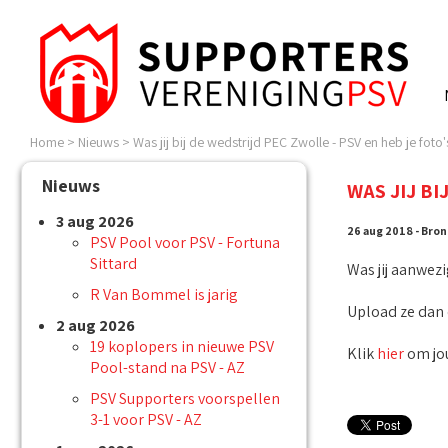
Home
>
Nieuws
>
Was jij bij de wedstrijd PEC Zwolle - PSV en heb je foto'
Nieuws
WAS JIJ BI
3 aug 2026
26 aug 2018 - Bron
PSV Pool voor PSV - Fortuna
Sittard
Was jij aanwezi
R Van Bommel is jarig
Upload ze dan e
2 aug 2026
19 koplopers in nieuwe PSV
Klik
hier
om jou
Pool-stand na PSV - AZ
PSV Supporters voorspellen
3-1 voor PSV - AZ