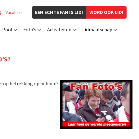
EEN ECHTE FAN IS LID!
WORD OOK LID!
Q
Vacatures
Pool
Foto's
Activiteiten
Lidmaatschap
O'S?
 hierop betrekking op hebben?