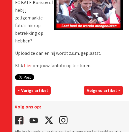
FC BATE Borisov of
heb jij
zelfgemaakte
foto's hierop
betrekking op
hebben?
Upload ze dan en hij wordt z.s.m. geplaatst.
Klik
hier
om jouw fanfoto op te sturen.
< Vorige artikel
Volgend artikel >
Volg ons op:
Alle beeldmerken op deze website mogen niet gebruikt worden