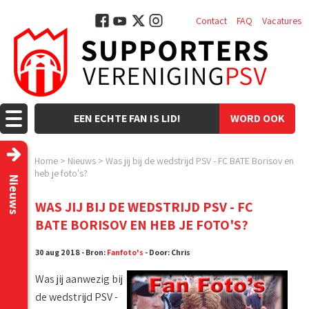
Contact
FAQ
Vacatures
EEN ECHTE FAN IS LID!
WORD OOK
LID!
Home
>
Nieuws
>
Was jij bij de wedstrijd PSV - FC BATE Borisov en
heb je foto's?
Nieuws
WAS JIJ BIJ DE WEDSTRIJD PSV - FC
BATE BORISOV EN HEB JE FOTO'S?
30 aug 2018 - Bron:
Fanfoto's
- Door: Chris
Was jij aanwezig bij
de wedstrijd PSV -