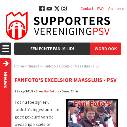
Contact
FAQ
Vacatures
EEN ECHTE FAN IS LID!
WORD OOK
LID!
Home
>
Nieuws
>
Fanfoto's Excelsior Maassluis - PSV
Nieuws
FANFOTO'S EXCELSIOR MAASSLUIS - PSV
28 sep 2018 - Bron:
Fanfoto's
- Door: Chris
Tot nu toe zijn er 0
fanfoto's ingestuurd en
goedgekeurd van de
wedstrijd Excelsior