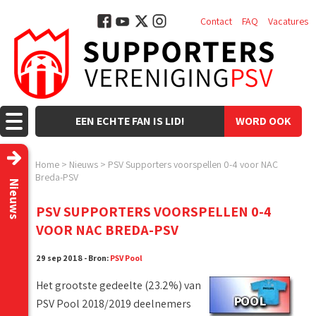
Contact
FAQ
Vacatures
EEN ECHTE FAN IS LID!
WORD OOK
LID!
Home
>
Nieuws
>
PSV Supporters voorspellen 0-4 voor NAC
Breda-PSV
Nieuws
PSV SUPPORTERS VOORSPELLEN 0-4
VOOR NAC BREDA-PSV
29 sep 2018 - Bron:
PSV Pool
Het grootste gedeelte (23.2%) van
PSV Pool 2018/2019 deelnemers