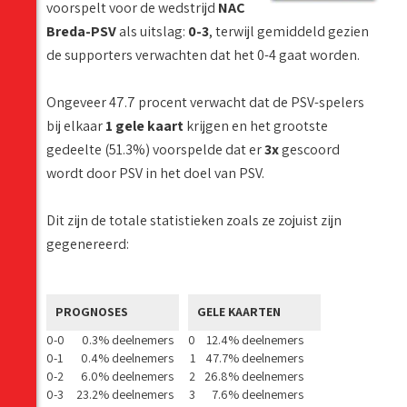
voorspelt voor de wedstrijd
NAC
Breda-PSV
als uitslag:
0-3
, terwijl gemiddeld gezien
de supporters verwachten dat het 0-4 gaat worden.
Ongeveer 47.7 procent verwacht dat de PSV-spelers
bij elkaar
1 gele kaart
krijgen en het grootste
gedeelte (51.3%) voorspelde dat er
3x
gescoord
wordt door PSV in het doel van PSV.
Dit zijn de totale statistieken zoals ze zojuist zijn
gegenereerd:
PROGNOSES
GELE KAARTEN
0-0
0.3% deelnemers
0
12.4% deelnemers
0-1
0.4% deelnemers
1
47.7% deelnemers
0-2
6.0% deelnemers
2
26.8% deelnemers
0-3
23.2% deelnemers
3
7.6% deelnemers