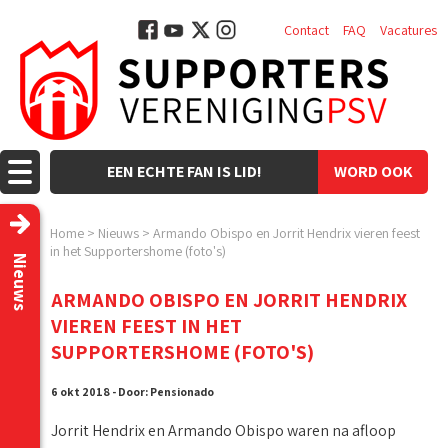
Contact
FAQ
Vacatures
EEN ECHTE FAN IS LID!
WORD OOK
LID!
Home
>
Nieuws
>
Armando Obispo en Jorrit Hendrix vieren feest
in het Supportershome (foto's)
Nieuws
ARMANDO OBISPO EN JORRIT HENDRIX
VIEREN FEEST IN HET
SUPPORTERSHOME (FOTO'S)
6 okt 2018 - Door: Pensionado
Jorrit Hendrix en Armando Obispo waren na afloop